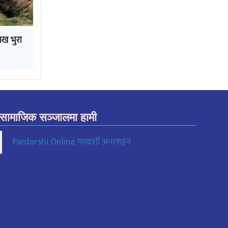
लाख भुरा
सामाजिक सञ्जालमा हामी
Pardarshi Online पारदर्शी अनलाइन