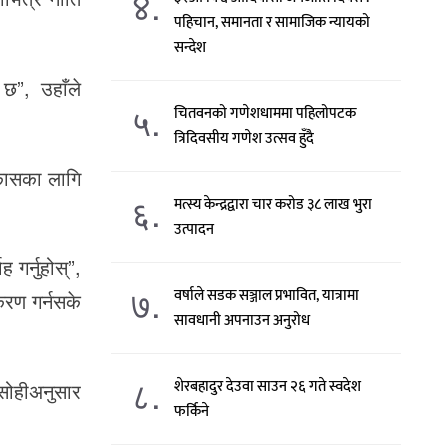
४.
पहिचान, समानता र सामाजिक न्यायको
सन्देश
 छ”, उहाँले
५.
चितवनको गणेशधाममा पहिलोपटक
त्रिदिवसीय गणेश उत्सव हुँदै
िकासका लागि
६.
मत्स्य केन्द्रद्वारा चार करोड ३८ लाख भुरा
उत्पादन
 गर्नुहोस्”,
७.
वर्षाले सडक सञ्जाल प्रभावित, यात्रामा
िकरण गर्नसके
सावधानी अपनाउन अनुरोध
८.
शेरबहादुर देउवा साउन २६ गते स्वदेश
ा सोहीअनुसार
फर्किने