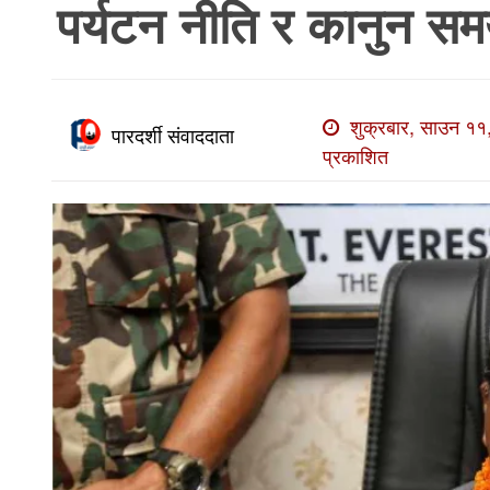
पर्यटन नीति र कानुन समया
खाेज
खबर
माडी
शुक्रबार, साउन ११
खबर
पारदर्शी संवाददाता
प्रकाशित
विविध