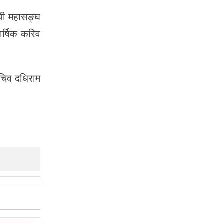
ायी महासङ्घ
ार्षिक करिव
सचिव दधिराम