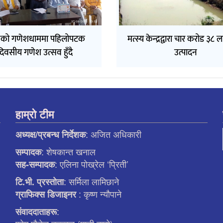
को गणेशधाममा पहिलोपटक
मत्स्य केन्द्रद्वारा चार करोड ३८ 
रिदिवसीय गणेश उत्सव हुँदै
उत्पादन
हाम्रो टीम
: अजित अधिकारी
अध्यक्ष/प्रबन्ध निर्देशक
: शेषकान्त खनाल
सम्पादक
: एलिना पाेख्रेल ‘प्रिती’
सह-सम्पादक
: सर्मिला लामिछाने
टि.भी. प्रस्ताेता
: कृष्ण न्याैपाने
ग्राफिक्स डिजाइनर
:
संवाददाताहरू