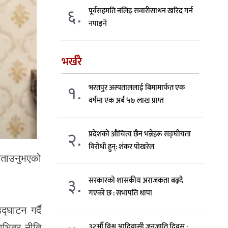
६.
पूर्वसहमति नलिइ सवारीसाधन खरिद गर्न
नपाइने
भर्खरै
१.
भरतपुर अस्पताललाई बिमामार्फत एक
वर्षमा एक अर्ब ५७ लाख प्राप्त
२.
प्रदेशको औचित्य छैन भन्नेहरू सङ्घीयता
विरोधी हुन्: शंकर पोखरेल
 बताउनुभएको
३.
सरकारको शासकीय अराजकता बढ्दै
गएको छ : सभापति थापा
घाटन गर्दै
ाभित्र नीति
३२औँ विश्व आदिवासी जनजाति दिवस :