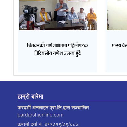
चितवनको गणेशधाममा पहिलोपटक
मत्स्य के
त्रिदिवसीय गणेश उत्सव हुँदै
हाम्रो बारेमा
पारदर्शी अनलाइन प्रा.लि.द्वारा सञ्चालित
pardarshionline.com
कम्पनी दर्ता नं. ३११७१९/७९/०८०,