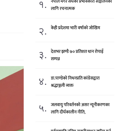
१.
नेपाल मगर संघको प्रभावकारी सञ्चालनका
लागि रचनात्मक
२.
केही प्रदेशमा भारी वर्षाको जोखिम
३.
देशभर झण्डै ७० प्रतिशत धान रोपाइँ
सम्पन्न
४.
डा.पाण्डेको निधनप्रति कांग्रेसद्वारा
श्रद्धाञ्जली व्यक्त
५.
जलवायु परिवर्तनको असर न्यूनीकरणका
लागि दीर्घकालीन नीति,