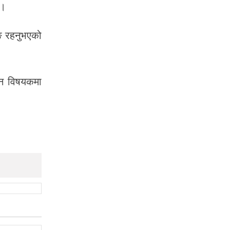
 ।
ुङ रहनुभएको
न्न विषयकमा