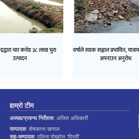
न्द्रद्वारा चार करोड ३८ लाख भुरा
वर्षाले सडक सञ्जाल प्रभावित, यात्र
उत्पादन
अपनाउन अनुरोध
हाम्रो टीम
: अजित अधिकारी
अध्यक्ष/प्रबन्ध निर्देशक
: शेषकान्त खनाल
सम्पादक
: एलिना पाेख्रेल ‘प्रिती’
सह-सम्पादक