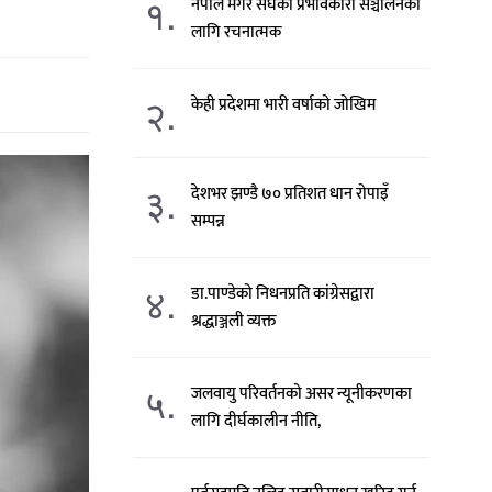
१.
नेपाल मगर संघको प्रभावकारी सञ्चालनका
लागि रचनात्मक
२.
केही प्रदेशमा भारी वर्षाको जोखिम
३.
देशभर झण्डै ७० प्रतिशत धान रोपाइँ
सम्पन्न
४.
डा.पाण्डेको निधनप्रति कांग्रेसद्वारा
श्रद्धाञ्जली व्यक्त
५.
जलवायु परिवर्तनको असर न्यूनीकरणका
लागि दीर्घकालीन नीति,