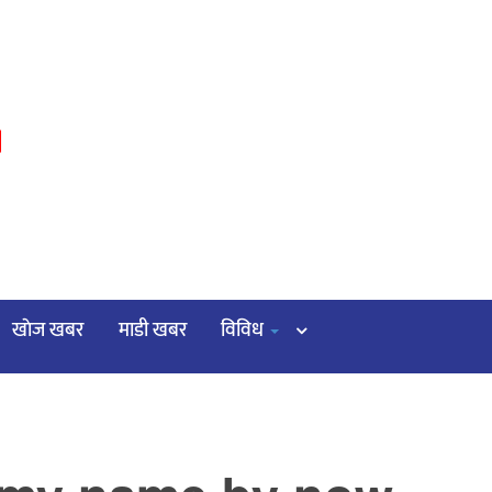
३
खाेज खबर
माडी खबर
विविध