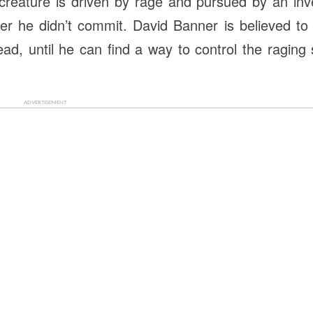
reature is driven by rage and pursued by an inve
er he didn’t commit. David Banner is believed to
ad, until he can find a way to control the raging s
ADVERTISEMENT