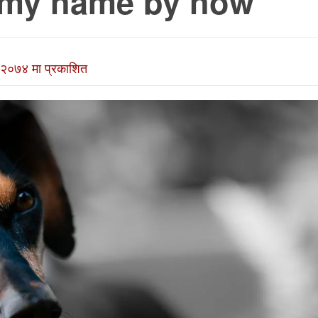
 my name by now
२०७४ मा प्रकाशित