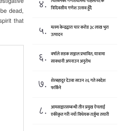
४.
stigative
चितवनको गणेशधाममा पहिलोपटक
त्रिदिवसीय गणेश उत्सव हुँदै
 be dead,
pirit that
५.
मत्स्य केन्द्रद्वारा चार करोड ३८ लाख भुरा
उत्पादन
६.
वर्षाले सडक सञ्जाल प्रभावित, यात्रामा
सावधानी अपनाउन अनुरोध
७.
शेरबहादुर देउवा साउन २६ गते स्वदेश
फर्किने
८.
आमसञ्चारसम्बन्धी तीन प्रमुख ऐनलाई
एकीकृत गरी नयाँ विधेयक तर्जुमा तयारी