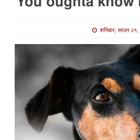
You oughta know
खाेज
खबर
माडी
शनिबार, साउन २१, 
खबर
विविध