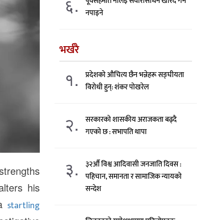
६.
पूर्वसहमति नलिइ सवारीसाधन खरिद गर्न
नपाइने
भर्खरै
१.
प्रदेशको औचित्य छैन भन्नेहरू सङ्घीयता
विरोधी हुन्: शंकर पोखरेल
२.
सरकारको शासकीय अराजकता बढ्दै
गएको छ : सभापति थापा
३.
३२औँ विश्व आदिवासी जनजाति दिवस :
 strengths
पहिचान, समानता र सामाजिक न्यायको
lters his
सन्देश
 a
startling