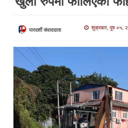
खुला रुपमा फालिएकाे फाेह
खाेज
खबर
माडी
शुक्रबार, पुष ०५, 
पारदर्शी संवाददाता
खबर
विविध