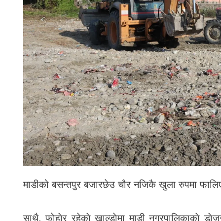
माडीको बसन्तपुर बजारछेउ चौर नजिकै खुला रुपमा फालिएक
साथै, फाेहाेर रहेकाे खाल्डाेमा माडी नगरपालिकाकाे डाेज