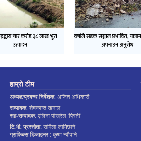
न्द्रद्वारा चार करोड ३८ लाख भुरा
वर्षाले सडक सञ्जाल प्रभावित, यात्र
उत्पादन
अपनाउन अनुरोध
हाम्रो टीम
: अजित अधिकारी
अध्यक्ष/प्रबन्ध निर्देशक
: शेषकान्त खनाल
सम्पादक
: एलिना पाेख्रेल ‘प्रिती’
सह-सम्पादक
: सर्मिला लामिछाने
टि.भी. प्रस्ताेता
: कृष्ण न्याैपाने
ग्राफिक्स डिजाइनर