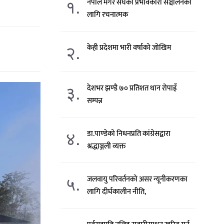
१.
नेपाल मगर संघको प्रभावकारी सञ्चालनका
लागि रचनात्मक
२.
केही प्रदेशमा भारी वर्षाको जोखिम
३.
देशभर झण्डै ७० प्रतिशत धान रोपाइँ
सम्पन्न
४.
डा.पाण्डेको निधनप्रति कांग्रेसद्वारा
श्रद्धाञ्जली व्यक्त
५.
जलवायु परिवर्तनको असर न्यूनीकरणका
लागि दीर्घकालीन नीति,