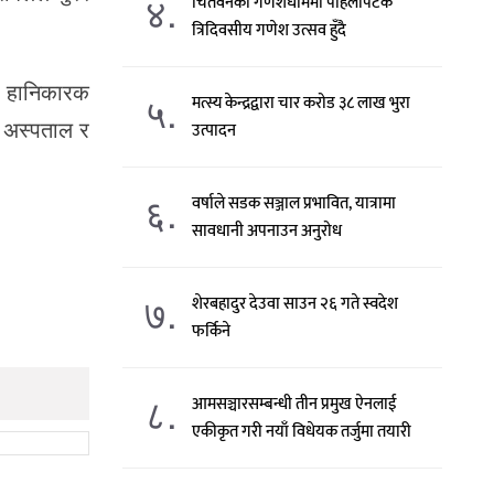
४.
चितवनको गणेशधाममा पहिलोपटक
त्रिदिवसीय गणेश उत्सव हुँदै
ने हानिकारक
५.
मत्स्य केन्द्रद्वारा चार करोड ३८ लाख भुरा
 । अस्पताल र
उत्पादन
६.
वर्षाले सडक सञ्जाल प्रभावित, यात्रामा
सावधानी अपनाउन अनुरोध
७.
शेरबहादुर देउवा साउन २६ गते स्वदेश
फर्किने
८.
आमसञ्चारसम्बन्धी तीन प्रमुख ऐनलाई
एकीकृत गरी नयाँ विधेयक तर्जुमा तयारी