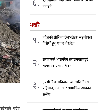
६.
पूर्वसहमति नलिइ सवारीसाधन खरिद गर्न
नपाइने
भर्खरै
१.
प्रदेशको औचित्य छैन भन्नेहरू सङ्घीयता
विरोधी हुन्: शंकर पोखरेल
२.
सरकारको शासकीय अराजकता बढ्दै
गएको छ : सभापति थापा
३.
३२औँ विश्व आदिवासी जनजाति दिवस :
पहिचान, समानता र सामाजिक न्यायको
सन्देश
बेलले पुरेर