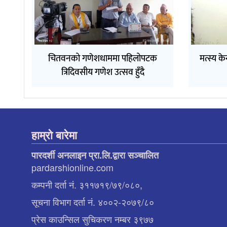
चितवनको गणेशधाममा पहिलोपटक
मत्स्य के
त्रिदिवसीय गणेश उत्सव हुँदै
हाम्रो बारेमा
पारदर्शी अनलाइन प्रा.लि.द्वारा सञ्चालित
pardarshionline.com
कम्पनी दर्ता नं. ३११७१९/७९/०८०,
सूचना विभाग दर्ता नं. ४००२-२०७९/८०
प्रेस काउन्सिल सुचिकरण नम्बर ३९७७