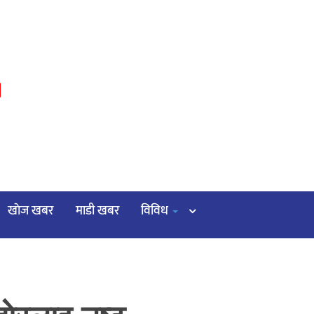
३
खाेज खबर
माडी खबर
विविध