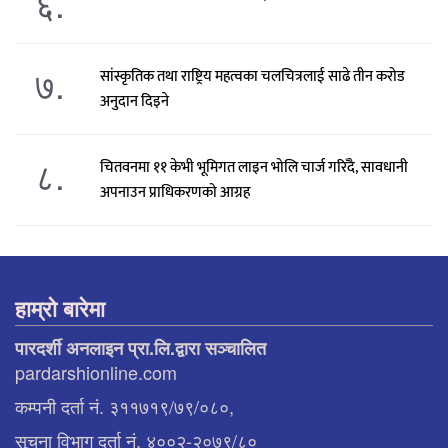
६.
७.
सांस्कृतिक तथा राष्ट्रिय महत्वका चलचित्रलाई साढे तीन करोड
अनुदान दिइने
८.
चितवनमा ११ केभी भूमिगत लाइन भोलि चार्ज गरिँदै, सावधानी
अपनाउन प्राधिकरणको आग्रह
हाम्रो बारेमा
पारदर्शी अनलाइन प्रा.लि.द्वारा सञ्चालित
pardarshionline.com
कम्पनी दर्ता नं. ३११७१९/७९/०८०,
सूचना विभाग दर्ता नं. ४००२-२०७९/८०