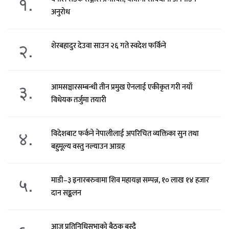
१.
अनुरोध
२.
शेरबहादुर देउवा साउन २६ गते स्वदेश फर्किने
३.
आमसञ्चारसम्बन्धी तीन प्रमुख ऐनलाई एकीकृत गरी नयाँ
विधेयक तर्जुमा तयारी
४.
विदेशबाट फर्कने नेपालीलाई अपरिचित व्यक्तिका सुन तथा
बहुमूल्य वस्तु नल्याउन आग्रह
५.
माडी–३ इनारबरुवामा शिव महायज्ञ सम्पन्न, १० लाख १४ हजार
दान सङ्कलन
आज प्रतिनिधिसभाको बैठक बस्दै