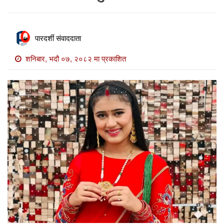
खाेज
खबर
पारदर्शी संवाददाता
माडी
खबर
शनिबार, भदौ ०७, २०८२ मा प्रकाशित
विविध