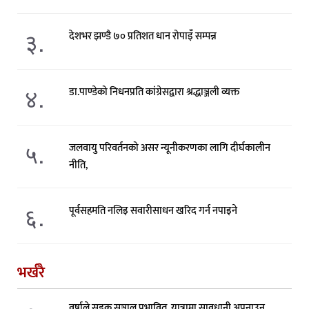
३.
देशभर झण्डै ७० प्रतिशत धान रोपाइँ सम्पन्न
४.
डा.पाण्डेको निधनप्रति कांग्रेसद्वारा श्रद्धाञ्जली व्यक्त
५.
जलवायु परिवर्तनको असर न्यूनीकरणका लागि दीर्घकालीन
नीति,
६.
पूर्वसहमति नलिइ सवारीसाधन खरिद गर्न नपाइने
भर्खरै
वर्षाले सडक सञ्जाल प्रभावित, यात्रामा सावधानी अपनाउन