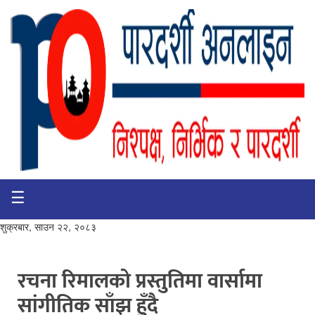
☰
गृहपृष्ठ
भिडियो
शुक्रबार, साउन २२, २०८३
प्रमुख
खबर
रचना रिमालको प्रस्तुतिमा वार्सामा
सांगीतिक साँझ हुँदै
समाचार