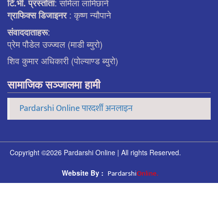
: सर्मिला लामिछाने
टि.भी. प्रस्ताेता
: कृष्ण न्याैपाने
ग्राफिक्स डिजाइनर
:
संवाददाताहरू
प्रेम पौडेल उज्ज्वल (माडी ब्युरो)
शिव कुमार अधिकारी (पोल्याण्ड ब्युरो)
सामाजिक सञ्जालमा हामी
Pardarshi Online पारदर्शी अनलाइन
Copyright ©2026 Pardarshi Online | All rights Reserved.
Pardarshi
Online.
Website By :