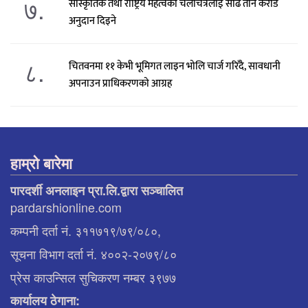
७.
सांस्कृतिक तथा राष्ट्रिय महत्वका चलचित्रलाई साढे तीन करोड
अनुदान दिइने
८.
चितवनमा ११ केभी भूमिगत लाइन भोलि चार्ज गरिँदै, सावधानी
अपनाउन प्राधिकरणको आग्रह
हाम्रो बारेमा
पारदर्शी अनलाइन प्रा.लि.द्वारा सञ्चालित
pardarshionline.com
कम्पनी दर्ता नं. ३११७१९/७९/०८०,
सूचना विभाग दर्ता नं. ४००२-२०७९/८०
प्रेस काउन्सिल सुचिकरण नम्बर ३९७७
कार्यालय ठेगाना: