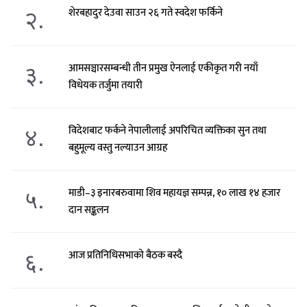
२.
शेरबहादुर देउवा साउन २६ गते स्वदेश फर्किने
३.
आमसञ्चारसम्बन्धी तीन प्रमुख ऐनलाई एकीकृत गरी नयाँ
विधेयक तर्जुमा तयारी
४.
विदेशबाट फर्कने नेपालीलाई अपरिचित व्यक्तिका सुन तथा
बहुमूल्य वस्तु नल्याउन आग्रह
५.
माडी–३ इनारबरुवामा शिव महायज्ञ सम्पन्न, १० लाख १४ हजार
दान सङ्कलन
६.
आज प्रतिनिधिसभाको बैठक बस्दै