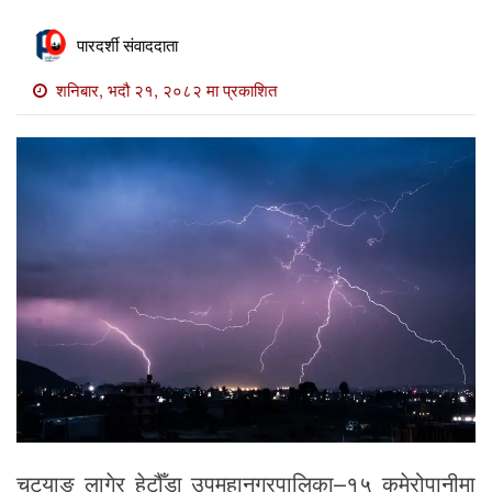
खाेज
पारदर्शी संवाददाता
खबर
शनिबार, भदौ २१, २०८२ मा प्रकाशित
माडी
खबर
विविध
चट्याङ लागेर हेटौँडा उपमहानगरपालिका–१५ कमेरोपानीमा