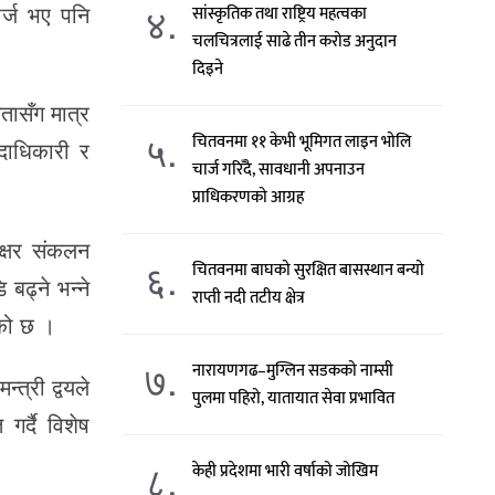
४.
र्ज भए पनि
सांस्कृतिक तथा राष्ट्रिय महत्वका
चलचित्रलाई साढे तीन करोड अनुदान
दिइने
ासँग मात्र
५.
चितवनमा ११ केभी भूमिगत लाइन भोलि
दाधिकारी र
चार्ज गरिँदै, सावधानी अपनाउन
प्राधिकरणको आग्रह
ाक्षर संकलन
६.
चितवनमा बाघको सुरक्षित बासस्थान बन्यो
बढ्ने भन्ने
राप्ती नदी तटीय क्षेत्र
एको छ ।
७.
नारायणगढ–मुग्लिन सडकको नाम्सी
त्री द्वयले
पुलमा पहिरो, यातायात सेवा प्रभावित
र्दै विशेष
८.
केही प्रदेशमा भारी वर्षाको जोखिम