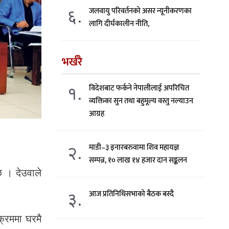
६.
जलवायु परिवर्तनको असर न्यूनीकरणका
लागि दीर्घकालीन नीति,
भर्खरै
१.
विदेशबाट फर्कने नेपालीलाई अपरिचित
व्यक्तिका सुन तथा बहुमूल्य वस्तु नल्याउन
आग्रह
२.
माडी–३ इनारबरुवामा शिव महायज्ञ
सम्पन्न, १० लाख १४ हजार दान सङ्कलन
छ । देउवाले
।
३.
आज प्रतिनिधिसभाको बैठक बस्दै
्रममा घरमै