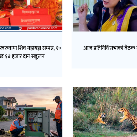
बरुवामा शिव महायज्ञ सम्पन्न, १०
आज प्रतिनिधिसभाको बैठक ब
ख १४ हजार दान सङ्कलन