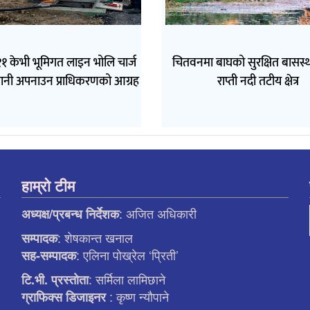
१ केभी भूमिगत लाइन भोलि चार्ज
चितवनमा बाघको सुरक्षित बासस्थ
वधानी अपनाउन प्राधिकरणको आग्रह
राप्ती नदी तटीय क्षेत्र
हाम्रो टीम
: अजित अधिकारी
अध्यक्ष/प्रबन्ध निर्देशक
: शेषकान्त खनाल
सम्पादक
: एलिना पाेख्रेल ‘प्रिती’
सह-सम्पादक
: सर्मिला लामिछाने
टि.भी. प्रस्ताेता
: कृष्ण न्याैपाने
ग्राफिक्स डिजाइनर