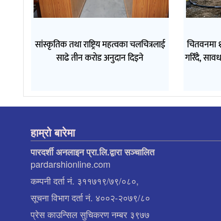
सांस्कृतिक तथा राष्ट्रिय महत्वका चलचित्रलाई
चितवनमा १
साढे तीन करोड अनुदान दिइने
गरिँदै, सा
हाम्रो बारेमा
पारदर्शी अनलाइन प्रा.लि.द्वारा सञ्चालित
pardarshionline.com
कम्पनी दर्ता नं. ३११७१९/७९/०८०,
सूचना विभाग दर्ता नं. ४००२-२०७९/८०
प्रेस काउन्सिल सुचिकरण नम्बर ३९७७