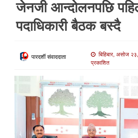
जेनजी आन्दोलनपछि पहिल
खाेज
खबर
पदाधिकारी बैठक बस्दै
माडी
खबर
विविध
बिहिबार, असोज २३,
पारदर्शी संवाददाता
प्रकाशित