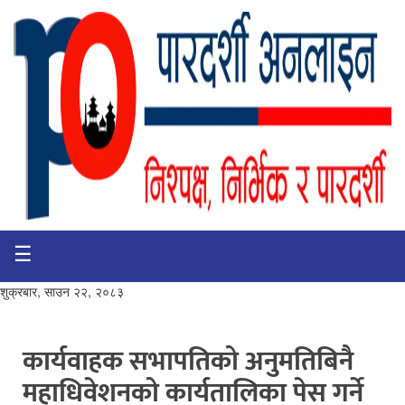
☰
गृहपृष्ठ
भिडियो
शुक्रबार, साउन २२, २०८३
प्रमुख
खबर
कार्यवाहक सभापतिको अनुमतिबिनै
महाधिवेशनको कार्यतालिका पेस गर्ने
समाचार