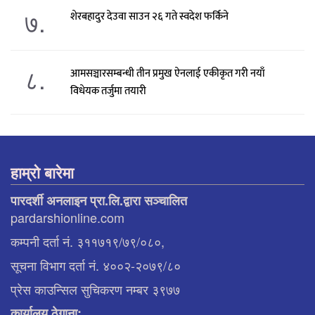
७.
शेरबहादुर देउवा साउन २६ गते स्वदेश फर्किने
८.
आमसञ्चारसम्बन्धी तीन प्रमुख ऐनलाई एकीकृत गरी नयाँ
विधेयक तर्जुमा तयारी
हाम्रो बारेमा
पारदर्शी अनलाइन प्रा.लि.द्वारा सञ्चालित
pardarshionline.com
कम्पनी दर्ता नं. ३११७१९/७९/०८०,
सूचना विभाग दर्ता नं. ४००२-२०७९/८०
प्रेस काउन्सिल सुचिकरण नम्बर ३९७७
कार्यालय ठेगाना: