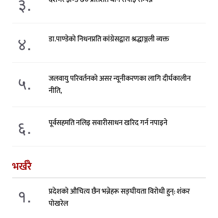
३.
४.
डा.पाण्डेको निधनप्रति कांग्रेसद्वारा श्रद्धाञ्जली व्यक्त
५.
जलवायु परिवर्तनको असर न्यूनीकरणका लागि दीर्घकालीन
नीति,
६.
पूर्वसहमति नलिइ सवारीसाधन खरिद गर्न नपाइने
भर्खरै
१.
प्रदेशको औचित्य छैन भन्नेहरू सङ्घीयता विरोधी हुन्: शंकर
पोखरेल