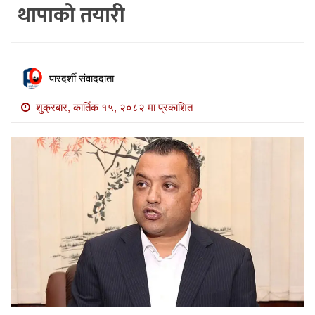
थापाको तयारी
खाेज
खबर
माडी
पारदर्शी संवाददाता
खबर
शुक्रबार, कार्तिक १५, २०८२ मा प्रकाशित
विविध