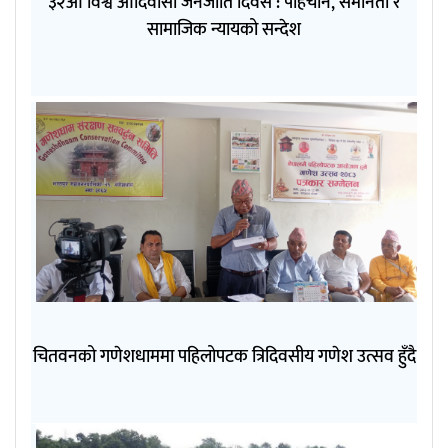
३२औँ विश्व आदिवासी जनजाति दिवस : पहिचान, समानता र
सामाजिक न्यायको सन्देश
चितवनको गणेशधाममा पहिलोपटक त्रिदिवसीय गणेश उत्सव हुँदै