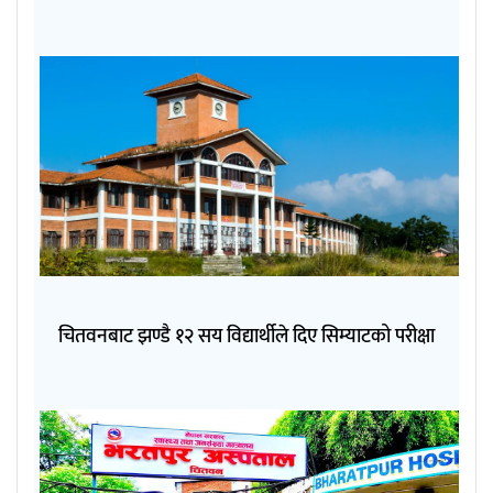
चितवनबाट झण्डै १२ सय विद्यार्थीले दिए सिम्याटको परीक्षा