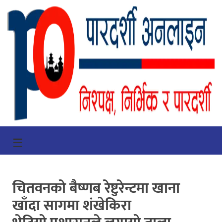
गृहपृष्ठ
☰
भिडियो
प्रमुख
चितवनको बैष्णब रेष्टुरेन्टमा खाना
खबर
खाँदा सागमा शंखेकिरा
समाचार