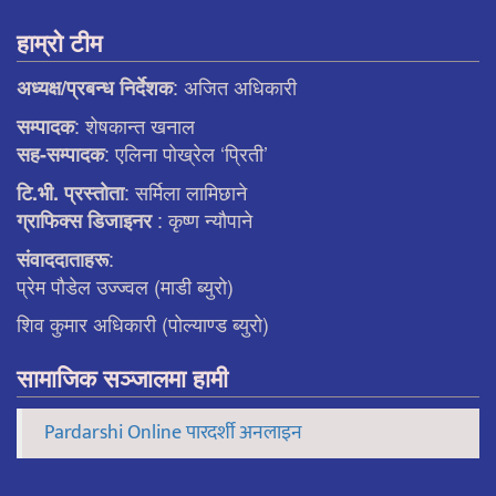
हाम्रो टीम
: अजित अधिकारी
अध्यक्ष/प्रबन्ध निर्देशक
: शेषकान्त खनाल
सम्पादक
: एलिना पाेख्रेल ‘प्रिती’
सह-सम्पादक
: सर्मिला लामिछाने
टि.भी. प्रस्ताेता
: कृष्ण न्याैपाने
ग्राफिक्स डिजाइनर
:
संवाददाताहरू
प्रेम पौडेल उज्ज्वल (माडी ब्युरो)
शिव कुमार अधिकारी (पोल्याण्ड ब्युरो)
सामाजिक सञ्जालमा हामी
Pardarshi Online पारदर्शी अनलाइन