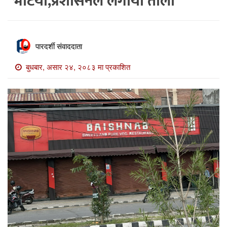
भेटियो,प्रशासनले लगायो ताला
खाेज
खबर
माडी
पारदर्शी संवाददाता
खबर
बुधबार, असार २४, २०८३ मा प्रकाशित
विविध