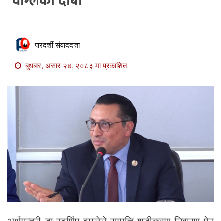
वाग्लेको दाबी
खाेज
खबर
माडी
पारदर्शी संवाददाता
खबर
बुधबार, असार २४, २०८३ मा प्रकाशित
विविध
अर्थमन्त्री डा.स्वर्णिम वाग्लेले सम्पत्ति शुद्धीकरण निवारण ऐन