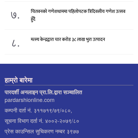
७.
चितवनको गणेशधाममा पहिलोपटक त्रिदिवसीय गणेश उत्सव
हुँदै
८.
मत्स्य केन्द्रद्वारा चार करोड ३८ लाख भुरा उत्पादन
हाम्रो बारेमा
पारदर्शी अनलाइन प्रा.लि.द्वारा सञ्चालित
pardarshionline.com
कम्पनी दर्ता नं. ३११७१९/७९/०८०,
सूचना विभाग दर्ता नं. ४००२-२०७९/८०
प्रेस काउन्सिल सुचिकरण नम्बर ३९७७