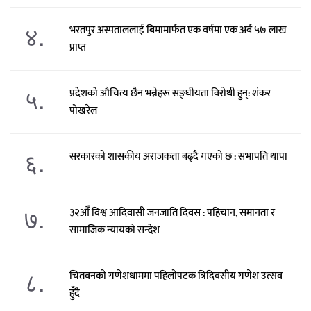
४.
भरतपुर अस्पताललाई बिमामार्फत एक वर्षमा एक अर्ब ५७ लाख
प्राप्त
५.
प्रदेशको औचित्य छैन भन्नेहरू सङ्घीयता विरोधी हुन्: शंकर
पोखरेल
६.
सरकारको शासकीय अराजकता बढ्दै गएको छ : सभापति थापा
७.
३२औँ विश्व आदिवासी जनजाति दिवस : पहिचान, समानता र
सामाजिक न्यायको सन्देश
८.
चितवनको गणेशधाममा पहिलोपटक त्रिदिवसीय गणेश उत्सव
हुँदै