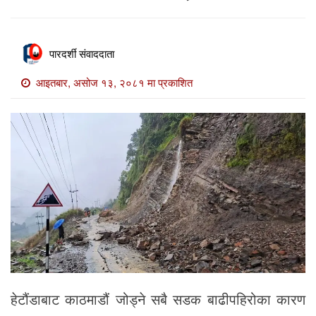
खाेज
खबर
पारदर्शी संवाददाता
माडी
खबर
आइतबार, असोज १३, २०८१ मा प्रकाशित
विविध
हेटौंडाबाट काठमाडौं जोड्ने सबै सडक बाढीपहिरोका कारण