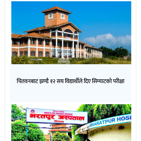
चितवनबाट झण्डै १२ सय विद्यार्थीले दिए सिम्याटको परीक्षा