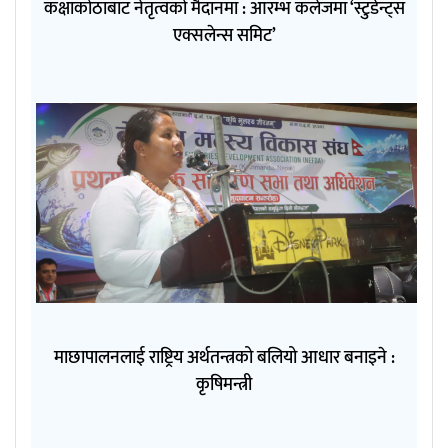
कक्षाकोठाबाट नेतृत्वको मैदानमा : आरम्भ कलेजमा ‘स्टुडेन्ट्स
एक्सलेन्स समिट’
माछापालनलाई राष्ट्रिय अर्थतन्त्रको बलियो आधार बनाइने :
कृषिमन्त्री