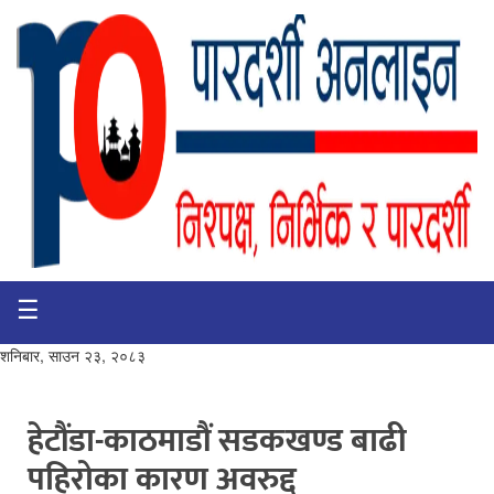
☰
गृहपृष्ठ
भिडियो
शनिबार, साउन २३, २०८३
प्रमुख
खबर
हेटौंडा-काठमाडौं सडकखण्ड बाढी
पहिरोका कारण अवरुद्द
समाचार