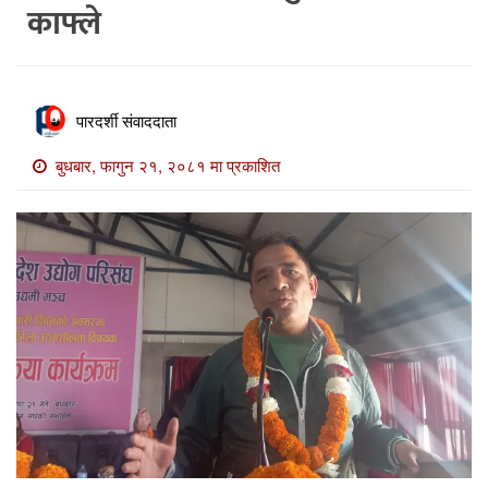
काफ्ले
खाेज
खबर
माडी
पारदर्शी संवाददाता
खबर
बुधबार, फागुन २१, २०८१ मा प्रकाशित
विविध