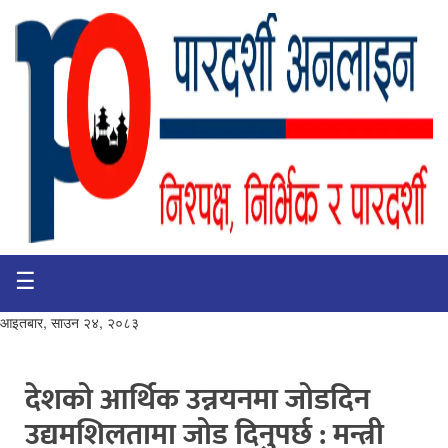
☰
गृहपृष्ठ
भिडियो
आइतबार, साउन २४, २०८३
प्रमुख
खबर
देशको आर्थिक उन्नयनमा जोडदिन
उद्यमशिलतामा जोड दिनुपर्छ : मन्त्री
समाचार