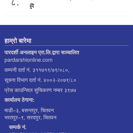
८.
हुँदै
हाम्रो बारेमा
पारदर्शी अनलाइन प्रा.लि.द्वारा सञ्चालित
pardarshionline.com
कम्पनी दर्ता नं. ३११७१९/७९/०८०,
सूचना विभाग दर्ता नं. ४००२-२०७९/८०
प्रेस काउन्सिल सुचिकरण नम्बर ३९७७
कार्यालय ठेगाना:
माडी–३, बसन्तपुर, चितवन
भरतपुर–९, सरदपुर, चितवन
सम्पर्क नं.