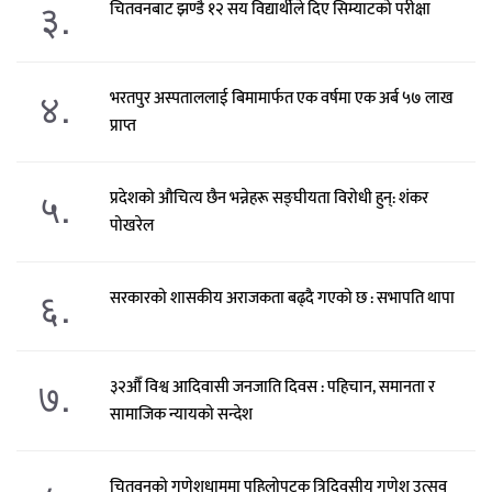
३.
चितवनबाट झण्डै १२ सय विद्यार्थीले दिए सिम्याटको परीक्षा
४.
भरतपुर अस्पताललाई बिमामार्फत एक वर्षमा एक अर्ब ५७ लाख
प्राप्त
५.
प्रदेशको औचित्य छैन भन्नेहरू सङ्घीयता विरोधी हुन्: शंकर
पोखरेल
६.
सरकारको शासकीय अराजकता बढ्दै गएको छ : सभापति थापा
७.
३२औँ विश्व आदिवासी जनजाति दिवस : पहिचान, समानता र
सामाजिक न्यायको सन्देश
चितवनको गणेशधाममा पहिलोपटक त्रिदिवसीय गणेश उत्सव