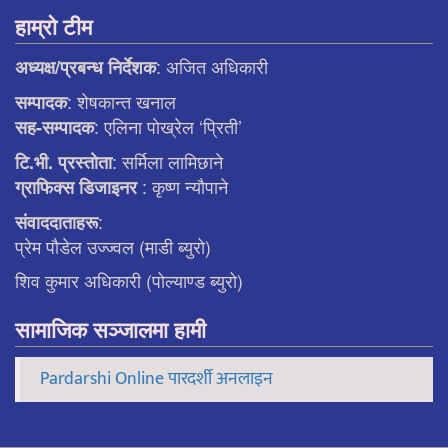
हाम्रो टीम
: अजित अधिकारी
अध्यक्ष/प्रबन्ध निर्देशक
: शेषकान्त खनाल
सम्पादक
: एलिना पाेख्रेल ‘प्रिती’
सह-सम्पादक
: सर्मिला लामिछाने
टि.भी. प्रस्ताेता
: कृष्ण न्याैपाने
ग्राफिक्स डिजाइनर
:
संवाददाताहरू
प्रेम पौडेल उज्ज्वल (माडी ब्युरो)
शिव कुमार अधिकारी (पोल्याण्ड ब्युरो)
सामाजिक सञ्जालमा हामी
Pardarshi Online पारदर्शी अनलाइन