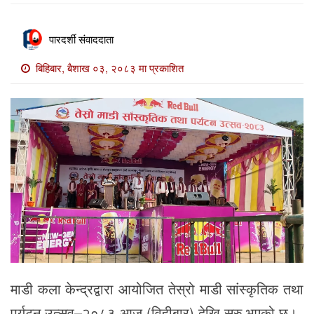
खाेज
खबर
पारदर्शी संवाददाता
माडी
बिहिबार, बैशाख ०३, २०८३ मा प्रकाशित
खबर
विविध
माडी कला केन्द्रद्वारा आयोजित तेस्रो माडी सांस्कृतिक तथा
पर्यटन उत्सव–२०८३ आज (विहीबार) देखि सुरु भएको छ।