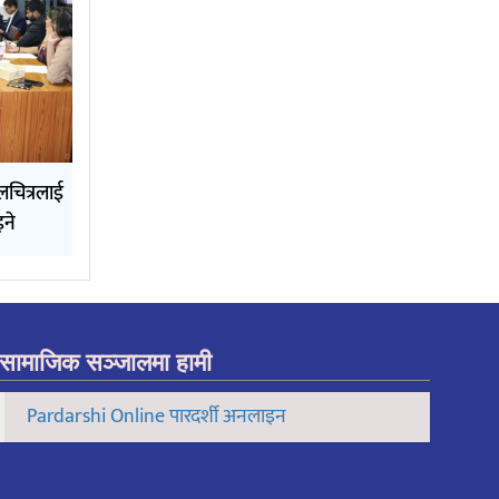
चलचित्रलाई
इने
सामाजिक सञ्जालमा हामी
Pardarshi Online पारदर्शी अनलाइन