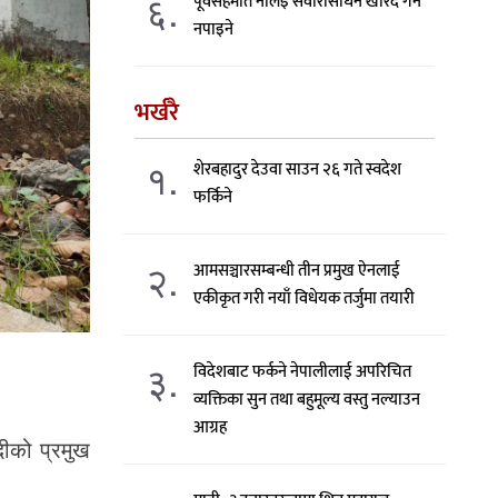
६.
पूर्वसहमति नलिइ सवारीसाधन खरिद गर्न
नपाइने
भर्खरै
१.
शेरबहादुर देउवा साउन २६ गते स्वदेश
फर्किने
२.
आमसञ्चारसम्बन्धी तीन प्रमुख ऐनलाई
एकीकृत गरी नयाँ विधेयक तर्जुमा तयारी
३.
विदेशबाट फर्कने नेपालीलाई अपरिचित
व्यक्तिका सुन तथा बहुमूल्य वस्तु नल्याउन
आग्रह
दीको प्रमुख