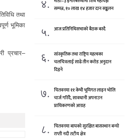
४.
माडी–३ इनारबरुवामा शिव महायज्ञ
सम्पन्न, १० लाख १४ हजार दान सङ्कलन
गतिविधि तथा
ूर्ण भूमिका
५.
आज प्रतिनिधिसभाको बैठक बस्दै
ारी प्रचार–
६.
सांस्कृतिक तथा राष्ट्रिय महत्वका
चलचित्रलाई साढे तीन करोड अनुदान
दिइने
७.
चितवनमा ११ केभी भूमिगत लाइन भोलि
चार्ज गरिँदै, सावधानी अपनाउन
प्राधिकरणको आग्रह
८.
चितवनमा बाघको सुरक्षित बासस्थान बन्यो
राप्ती नदी तटीय क्षेत्र