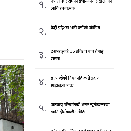
१.
नेपाल मगर संघको प्रभावकारी सञ्चालनका
लागि रचनात्मक
२.
केही प्रदेशमा भारी वर्षाको जोखिम
३.
देशभर झण्डै ७० प्रतिशत धान रोपाइँ
सम्पन्न
४.
डा.पाण्डेको निधनप्रति कांग्रेसद्वारा
श्रद्धाञ्जली व्यक्त
५.
जलवायु परिवर्तनको असर न्यूनीकरणका
लागि दीर्घकालीन नीति,