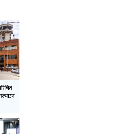
परिचित
 नल्याउन