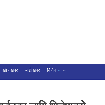
३
खाेज खबर
माडी खबर
विविध