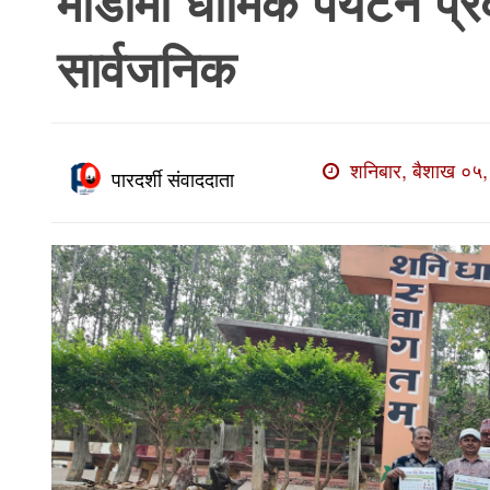
माडीमा धार्मिक पर्यटन प्रवर
खाेज
सार्वजनिक
खबर
माडी
खबर
शनिबार, बैशाख ०५,
विविध
पारदर्शी संवाददाता