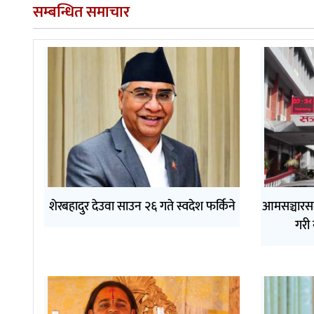
सम्बन्धित समाचार
शेरबहादुर देउवा साउन २६ गते स्वदेश फर्किने
आमसञ्चारसम
गरी 