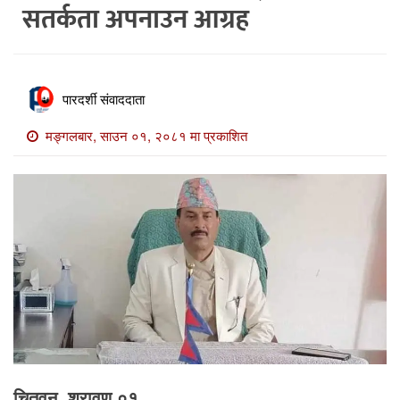
सतर्कता अपनाउन आग्रह
खाेज
खबर
माडी
पारदर्शी संवाददाता
खबर
मङ्गलबार, साउन ०१, २०८१ मा प्रकाशित
विविध
चितवन, श्रावण ०१