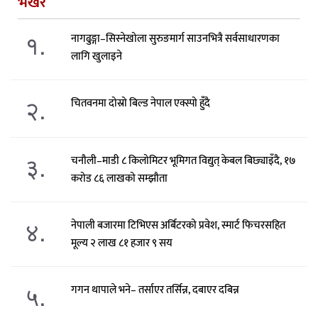
भर्खरै
१.
नागढुङ्गा–सिस्नेखोला सुरुङमार्ग साउनभित्रै सर्वसाधारणका
लागि खुलाइने
२.
चितवनमा दोस्रो बिल्ड नेपाल एक्स्पो हुंँदै
३.
चनौली–माडी ८ किलोमिटर भूमिगत विद्युत् केबल बिछ्याइँदै, १७
करोड ८६ लाखको सम्झौता
४.
नेपाली बजारमा टिभिएस अर्बिटरको प्रवेश, स्मार्ट फिचरसहित
मूल्य २ लाख ८१ हजार ९ सय
५.
गगन थापाले भने– तर्साएर तर्सिन्न, दबाएर दबिन्न