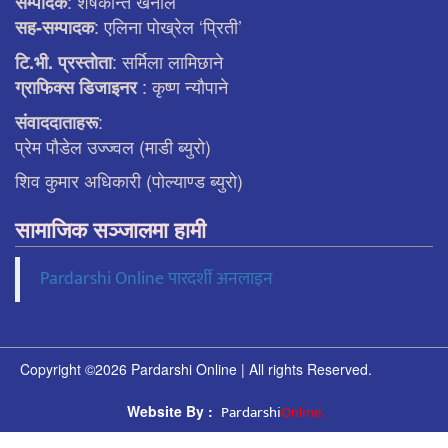
: शेषकान्त खनाल
सम्पादक
: एलिना पाेख्रेल ‘प्रिती’
सह-सम्पादक
: सर्मिला लामिछाने
टि.भी. प्रस्ताेता
: कृष्ण न्याैपाने
ग्राफिक्स डिजाइनर
:
संवाददाताहरू
प्रेम पौडेल उज्ज्वल (माडी ब्युरो)
शिव कुमार अधिकारी (पोल्याण्ड ब्युरो)
सामाजिक सञ्जालमा हामी
Pardarshi Online पारदर्शी अनलाइन
Copyright ©2026 Pardarshi Online | All rights Reserved.
Pardarshi
Online.
Website By :