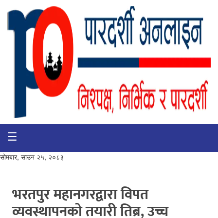
☰
गृहपृष्ठ
भिडियो
सोमबार, साउन २५, २०८३
प्रमुख
खबर
भरतपुर महानगरद्वारा विपत
व्यवस्थापनको तयारी तिब्र, उच्च
समाचार