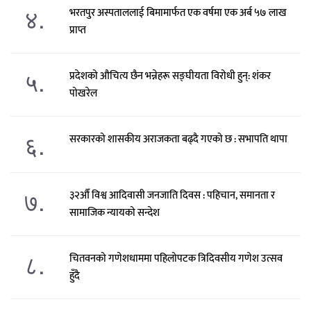
४.
भरतपुर अस्पताललाई बिमामार्फत एक वर्षमा एक अर्ब ५७ लाख
प्राप्त
५.
प्रदेशको औचित्य छैन भन्नेहरू सङ्घीयता विरोधी हुन्: शंकर
पोखरेल
६.
सरकारको शासकीय अराजकता बढ्दै गएको छ : सभापति थापा
७.
३२औँ विश्व आदिवासी जनजाति दिवस : पहिचान, समानता र
सामाजिक न्यायको सन्देश
८.
चितवनको गणेशधाममा पहिलोपटक त्रिदिवसीय गणेश उत्सव
हुँदै