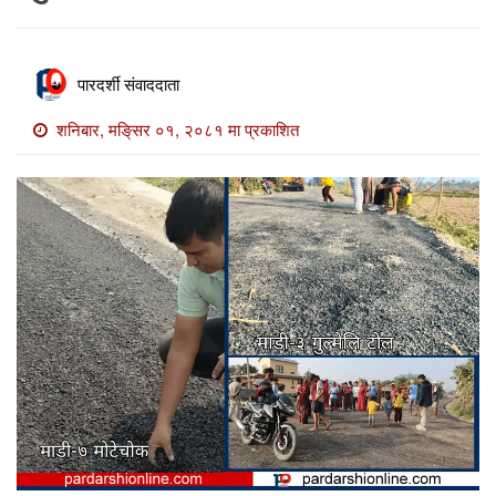
खाेज
खबर
पारदर्शी संवाददाता
माडी
खबर
शनिबार, मङि्सर ०१, २०८१ मा प्रकाशित
विविध