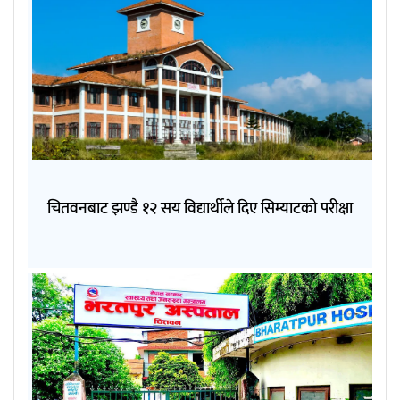
चितवनबाट झण्डै १२ सय विद्यार्थीले दिए सिम्याटको परीक्षा