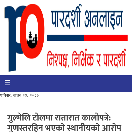
☰
गृहपृष्ठ
भिडियो
शनिबार, साउन २३, २०८३
प्रमुख
खबर
गुल्मेलि टोलमा रातारात कालोपत्रे:
गुणस्तरहिन भएकाे स्थानीयकाे आराेप
समाचार