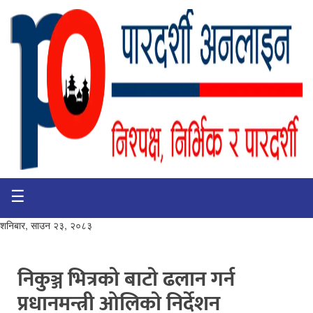
☰
गृहपृष्ठ
भिडियो
शनिबार, साउन २३, २०८३
प्रमुख
खबर
निकुञ्ज भित्रको बाटाे ढलान गर्न
प्रधानमन्त्री ओलिकाे निर्देशन
समाचार