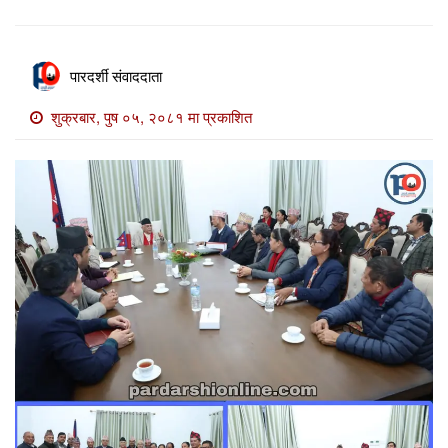
खाेज
खबर
पारदर्शी संवाददाता
माडी
खबर
शुक्रबार, पुष ०५, २०८१ मा प्रकाशित
विविध