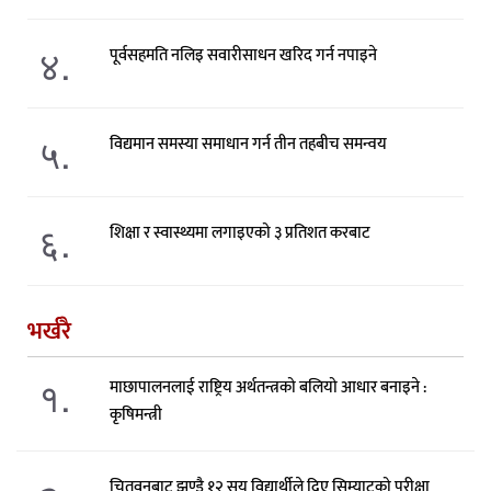
४.
पूर्वसहमति नलिइ सवारीसाधन खरिद गर्न नपाइने
५.
विद्यमान समस्या समाधान गर्न तीन तहबीच समन्वय
६.
शिक्षा र स्वास्थ्यमा लगाइएको ३ प्रतिशत करबाट
भर्खरै
१.
माछापालनलाई राष्ट्रिय अर्थतन्त्रको बलियो आधार बनाइने :
कृषिमन्त्री
चितवनबाट झण्डै १२ सय विद्यार्थीले दिए सिम्याटको परीक्षा