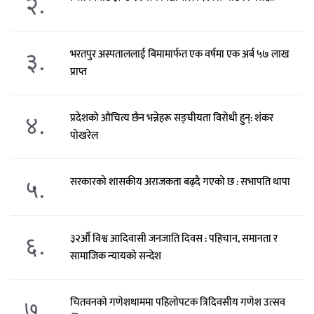
२.
३.
भरतपुर अस्पताललाई बिमामार्फत एक वर्षमा एक अर्ब ५७ लाख
प्राप्त
४.
प्रदेशको औचित्य छैन भन्नेहरू सङ्घीयता विरोधी हुन्: शंकर
पोखरेल
५.
सरकारको शासकीय अराजकता बढ्दै गएको छ : सभापति थापा
६.
३२औँ विश्व आदिवासी जनजाति दिवस : पहिचान, समानता र
सामाजिक न्यायको सन्देश
७.
चितवनको गणेशधाममा पहिलोपटक त्रिदिवसीय गणेश उत्सव