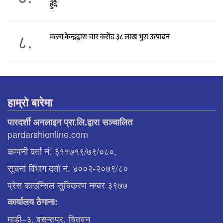
हुँदै
८.
मत्स्य केन्द्रद्वारा चार करोड ३८ लाख भुरा उत्पादन
हाम्रो बारेमा
पारदर्शी अनलाइन प्रा.लि.द्वारा सञ्चालित
pardarshionline.com
कम्पनी दर्ता नं. ३११७१९/७९/०८०,
सूचना विभाग दर्ता नं. ४००२-२०७९/८०
प्रेस काउन्सिल सुचिकरण नम्बर ३९७७
कार्यालय ठेगाना:
माडी–३, बसन्तपुर, चितवन