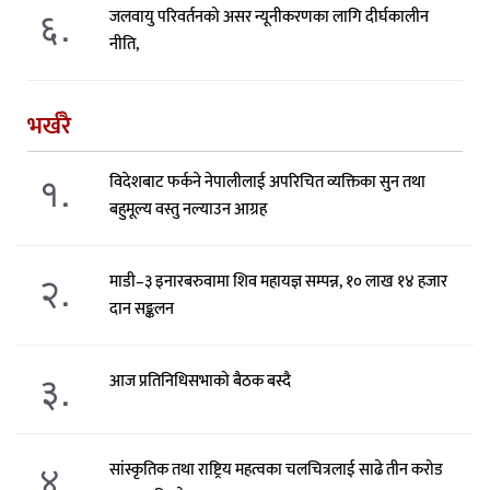
६.
जलवायु परिवर्तनको असर न्यूनीकरणका लागि दीर्घकालीन
नीति,
भर्खरै
१.
विदेशबाट फर्कने नेपालीलाई अपरिचित व्यक्तिका सुन तथा
बहुमूल्य वस्तु नल्याउन आग्रह
२.
माडी–३ इनारबरुवामा शिव महायज्ञ सम्पन्न, १० लाख १४ हजार
दान सङ्कलन
३.
आज प्रतिनिधिसभाको बैठक बस्दै
४.
सांस्कृतिक तथा राष्ट्रिय महत्वका चलचित्रलाई साढे तीन करोड