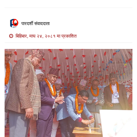
खाेज
खबर
पारदर्शी संवाददाता
माडी
खबर
बिहिबार, माघ २४, २०८१ मा प्रकाशित
विविध