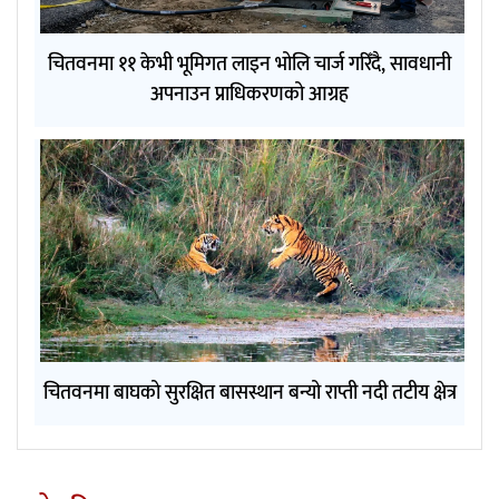
चितवनमा ११ केभी भूमिगत लाइन भोलि चार्ज गरिँदै, सावधानी
अपनाउन प्राधिकरणको आग्रह
चितवनमा बाघको सुरक्षित बासस्थान बन्यो राप्ती नदी तटीय क्षेत्र