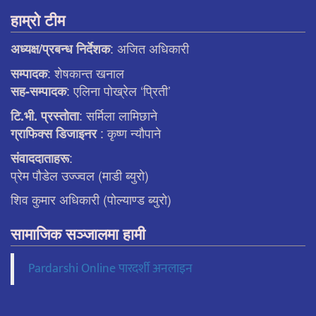
हाम्रो टीम
: अजित अधिकारी
अध्यक्ष/प्रबन्ध निर्देशक
: शेषकान्त खनाल
सम्पादक
: एलिना पाेख्रेल ‘प्रिती’
सह-सम्पादक
: सर्मिला लामिछाने
टि.भी. प्रस्ताेता
: कृष्ण न्याैपाने
ग्राफिक्स डिजाइनर
:
संवाददाताहरू
प्रेम पौडेल उज्ज्वल (माडी ब्युरो)
शिव कुमार अधिकारी (पोल्याण्ड ब्युरो)
सामाजिक सञ्जालमा हामी
Pardarshi Online पारदर्शी अनलाइन