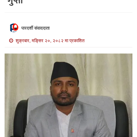
गुप्ता
खाेज
खबर
माडी
पारदर्शी संवाददाता
खबर
शुक्रबार, मङि्सर २०, २०८२ मा प्रकाशित
विविध