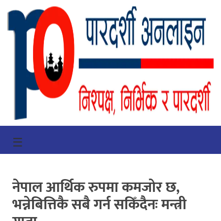
गृहपृष्ठ
☰
भिडियो
प्रमुख
नेपाल आर्थिक रुपमा कमजोर छ,
खबर
भन्नेबित्तिकै सबै गर्न सकिँदैनः मन्त्री
समाचार