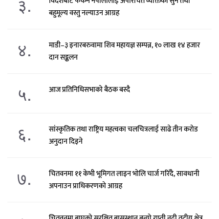
३.
विदेशबाट फर्कने नेपालीलाई अपरिचित व्यक्तिका सुन तथा
बहुमूल्य वस्तु नल्याउन आग्रह
४.
माडी–३ इनारबरुवामा शिव महायज्ञ सम्पन्न, १० लाख १४ हजार
दान सङ्कलन
५.
आज प्रतिनिधिसभाको बैठक बस्दै
६.
सांस्कृतिक तथा राष्ट्रिय महत्वका चलचित्रलाई साढे तीन करोड
अनुदान दिइने
७.
चितवनमा ११ केभी भूमिगत लाइन भोलि चार्ज गरिँदै, सावधानी
अपनाउन प्राधिकरणको आग्रह
चितवनमा बाघको सुरक्षित बासस्थान बन्यो राप्ती नदी तटीय क्षेत्र