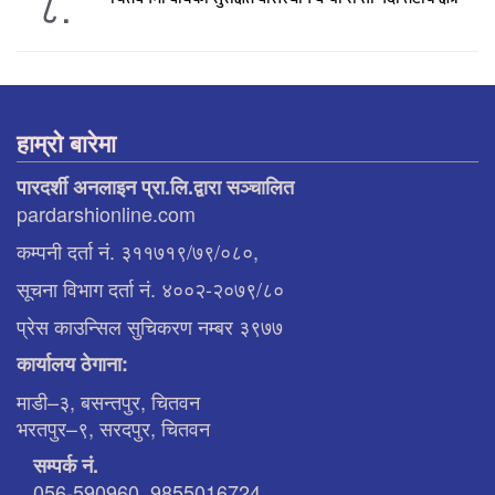
८.
हाम्रो बारेमा
पारदर्शी अनलाइन प्रा.लि.द्वारा सञ्चालित
pardarshionline.com
कम्पनी दर्ता नं. ३११७१९/७९/०८०,
सूचना विभाग दर्ता नं. ४००२-२०७९/८०
प्रेस काउन्सिल सुचिकरण नम्बर ३९७७
कार्यालय ठेगाना:
माडी–३, बसन्तपुर, चितवन
भरतपुर–९, सरदपुर, चितवन
सम्पर्क नं.
056-590960, 9855016724