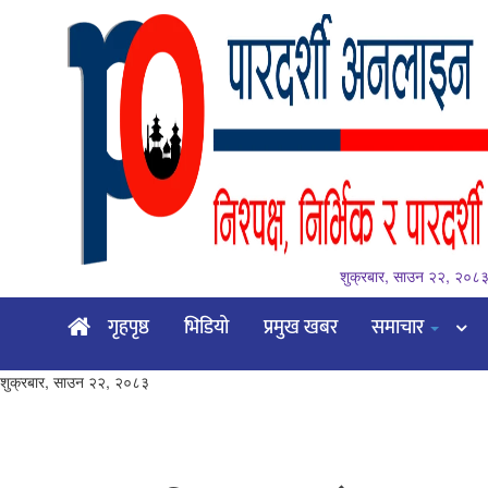
शुक्रबार, साउन २२, २०८
गृहपृष्ठ
गृहपृष्ठ
भिडियो
प्रमुख खबर
समाचार
भिडियो
शुक्रबार, साउन २२, २०८३
प्रमुख
खबर
समाचार