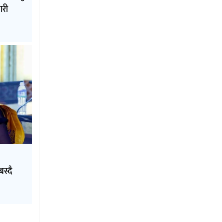
ारी
स्दै