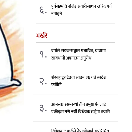
६.
पूर्वसहमति नलिइ सवारीसाधन खरिद गर्न
नपाइने
भर्खरै
१.
वर्षाले सडक सञ्जाल प्रभावित, यात्रामा
सावधानी अपनाउन अनुरोध
२.
शेरबहादुर देउवा साउन २६ गते स्वदेश
फर्किने
३.
आमसञ्चारसम्बन्धी तीन प्रमुख ऐनलाई
एकीकृत गरी नयाँ विधेयक तर्जुमा तयारी
विदेशबाट फर्कने नेपालीलाई अपरिचित