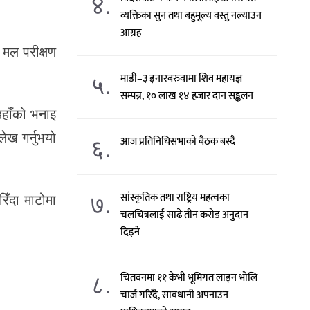
४.
व्यक्तिका सुन तथा बहुमूल्य वस्तु नल्याउन
आग्रह
 मल परीक्षण
५.
माडी–३ इनारबरुवामा शिव महायज्ञ
सम्पन्न, १० लाख १४ हजार दान सङ्कलन
उहाँको भनाइ
ेख गर्नुभयो
६.
आज प्रतिनिधिसभाको बैठक बस्दै
७.
ँदा माटोमा
सांस्कृतिक तथा राष्ट्रिय महत्वका
चलचित्रलाई साढे तीन करोड अनुदान
दिइने
८.
चितवनमा ११ केभी भूमिगत लाइन भोलि
चार्ज गरिँदै, सावधानी अपनाउन