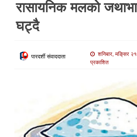
रासायनिक मलको जथाभावी 
खाेज
खबर
घट्दै
माडी
खबर
विविध
शनिबार, मङि्सर २१
पारदर्शी संवाददाता
प्रकाशित