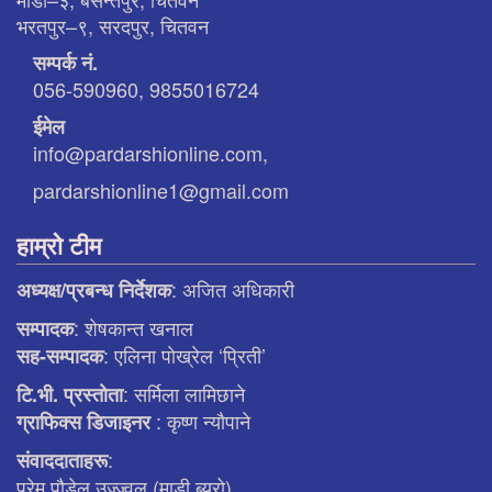
भरतपुर–९, सरदपुर, चितवन
सम्पर्क नं.
056-590960, 9855016724
ईमेल
info@pardarshionline.com,
pardarshionline1@gmail.com
हाम्रो टीम
: अजित अधिकारी
अध्यक्ष/प्रबन्ध निर्देशक
: शेषकान्त खनाल
सम्पादक
: एलिना पाेख्रेल ‘प्रिती’
सह-सम्पादक
: सर्मिला लामिछाने
टि.भी. प्रस्ताेता
: कृष्ण न्याैपाने
ग्राफिक्स डिजाइनर
:
संवाददाताहरू
प्रेम पौडेल उज्ज्वल (माडी ब्युरो)