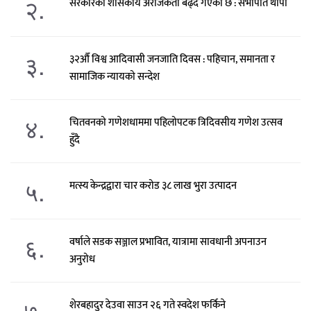
२.
सरकारको शासकीय अराजकता बढ्दै गएको छ : सभापति थापा
३.
३२औँ विश्व आदिवासी जनजाति दिवस : पहिचान, समानता र
सामाजिक न्यायको सन्देश
४.
चितवनको गणेशधाममा पहिलोपटक त्रिदिवसीय गणेश उत्सव
हुँदै
५.
मत्स्य केन्द्रद्वारा चार करोड ३८ लाख भुरा उत्पादन
६.
वर्षाले सडक सञ्जाल प्रभावित, यात्रामा सावधानी अपनाउन
अनुरोध
७.
शेरबहादुर देउवा साउन २६ गते स्वदेश फर्किने