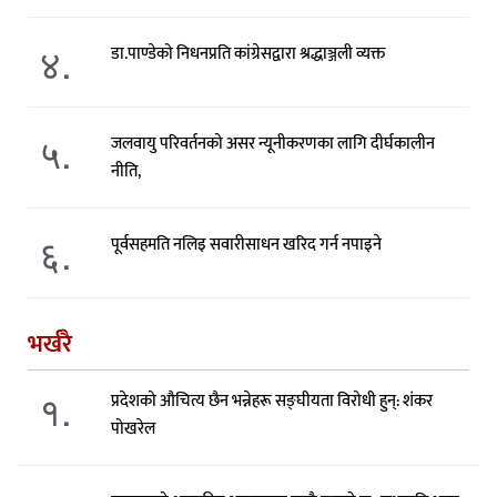
४.
डा.पाण्डेको निधनप्रति कांग्रेसद्वारा श्रद्धाञ्जली व्यक्त
५.
जलवायु परिवर्तनको असर न्यूनीकरणका लागि दीर्घकालीन
नीति,
६.
पूर्वसहमति नलिइ सवारीसाधन खरिद गर्न नपाइने
भर्खरै
१.
प्रदेशको औचित्य छैन भन्नेहरू सङ्घीयता विरोधी हुन्: शंकर
पोखरेल