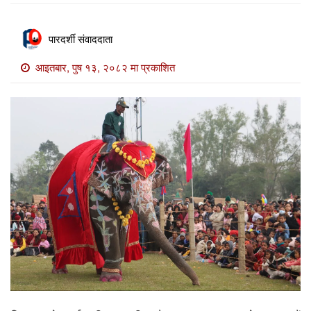
खाेज
खबर
पारदर्शी संवाददाता
माडी
आइतबार, पुष १३, २०८२ मा प्रकाशित
खबर
विविध