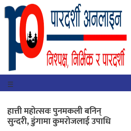
गृहपृष्ठ
☰
भिडियो
प्रमुख
हात्ती महोत्सवः पुनमकली बनिन्
खबर
सुन्दरी, डुंगामा कुमरोजलाई उपाधि
समाचार