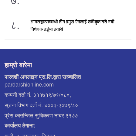
८.
आमसञ्चारसम्बन्धी तीन प्रमुख ऐनलाई एकीकृत गरी नयाँ
विधेयक तर्जुमा तयारी
हाम्रो बारेमा
पारदर्शी अनलाइन प्रा.लि.द्वारा सञ्चालित
pardarshionline.com
कम्पनी दर्ता नं. ३११७१९/७९/०८०,
सूचना विभाग दर्ता नं. ४००२-२०७९/८०
प्रेस काउन्सिल सुचिकरण नम्बर ३९७७
कार्यालय ठेगाना:
माडी–३, बसन्तपुर, चितवन