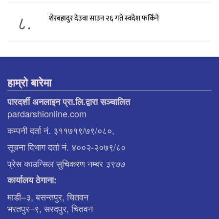
८.
शेरबहादुर देउवा साउन २६ गते स्वदेश फर्किने
हाम्रो बारेमा
पारदर्शी अनलाइन प्रा.लि.द्वारा सञ्चालित
pardarshionline.com
कम्पनी दर्ता नं. ३११७१९/७९/०८०,
सूचना विभाग दर्ता नं. ४००२-२०७९/८०
प्रेस काउन्सिल सुचिकरण नम्बर ३९७७
कार्यालय ठेगाना:
माडी–३, बसन्तपुर, चितवन
भरतपुर–९, सरदपुर, चितवन