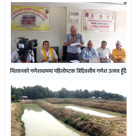
चितवनको गणेशधाममा पहिलोपटक त्रिदिवसीय गणेश उत्सव हुँदै