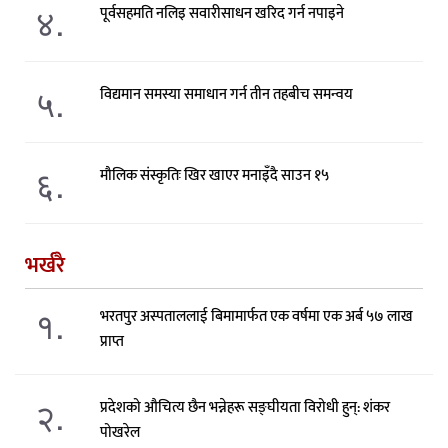
४.
पूर्वसहमति नलिइ सवारीसाधन खरिद गर्न नपाइने
५.
विद्यमान समस्या समाधान गर्न तीन तहबीच समन्वय
६.
मौलिक संस्कृतिः खिर खाएर मनाइँदै साउन १५
भर्खरै
१.
भरतपुर अस्पताललाई बिमामार्फत एक वर्षमा एक अर्ब ५७ लाख
प्राप्त
२.
प्रदेशको औचित्य छैन भन्नेहरू सङ्घीयता विरोधी हुन्: शंकर
पोखरेल