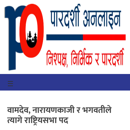
गृहपृष्ठ
☰
भिडियो
प्रमुख
वामदेव, नारायणकाजी र भगवतीले
खबर
त्यागे राष्ट्रियसभा पद
समाचार