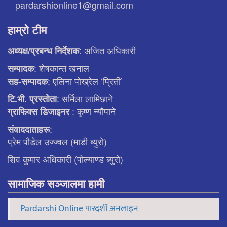
pardarshionline1@gmail.com
हाम्रो टीम
: अजित अधिकारी
अध्यक्ष/प्रबन्ध निर्देशक
: शेषकान्त खनाल
सम्पादक
: एलिना पाेख्रेल ‘प्रिती’
सह-सम्पादक
: सर्मिला लामिछाने
टि.भी. प्रस्ताेता
: कृष्ण न्याैपाने
ग्राफिक्स डिजाइनर
:
संवाददाताहरू
प्रेम पौडेल उज्ज्वल (माडी ब्युरो)
शिव कुमार अधिकारी (पोल्याण्ड ब्युरो)
सामाजिक सञ्जालमा हामी
Pardarshi Online पारदर्शी अनलाइन