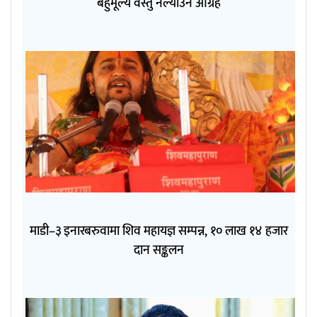
बहुमूल्य वस्तु नल्याउन आग्रह
माडी–३ इनारबरुवामा शिव महायज्ञ सम्पन्न, १० लाख १४ हजार
दान सङ्कलन