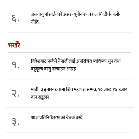
६.
जलवायु परिवर्तनको असर न्यूनीकरणका लागि दीर्घकालीन
नीति,
भर्खरै
१.
विदेशबाट फर्कने नेपालीलाई अपरिचित व्यक्तिका सुन तथा
बहुमूल्य वस्तु नल्याउन आग्रह
२.
माडी–३ इनारबरुवामा शिव महायज्ञ सम्पन्न, १० लाख १४ हजार
दान सङ्कलन
३.
आज प्रतिनिधिसभाको बैठक बस्दै