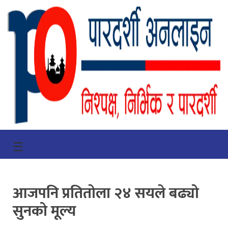
गृहपृष्ठ
☰
भिडियो
प्रमुख
आजपनि प्रतितोला २४ सयले बढ्यो
खबर
सुनको मूल्य
समाचार