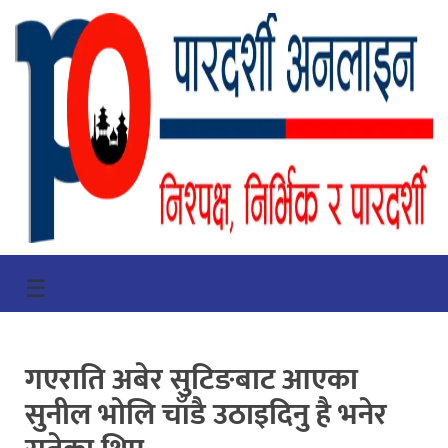
गृहपृष्ठ
☰
भिडियो
प्रमुख
गएराति अबेर सुटिङबाट आएका
खबर
सुनील भोलि चाँडै उठाइदिनु है भनेर
समाचार