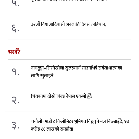
५.
६.
३२औँ विश्व आदिवासी जनजाति दिवस : पहिचान,
भर्खरै
१.
नागढुङ्गा–सिस्नेखोला सुरुङमार्ग साउनभित्रै सर्वसाधारणका
लागि खुलाइने
२.
चितवनमा दोस्रो बिल्ड नेपाल एक्स्पो हुंँदै
३.
चनौली–माडी ८ किलोमिटर भूमिगत विद्युत् केबल बिछ्याइँदै, १७
करोड ८६ लाखको सम्झौता