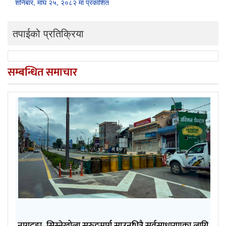
शनिबार, माघ २५, २०८२ मा प्रकाशित
तपाईको प्रतिक्रिया
सम्बन्धित समाचार
नागढुङ्गा–सिस्नेखोला सुरुङमार्ग साउनभित्रै सर्वसाधारणका लागि