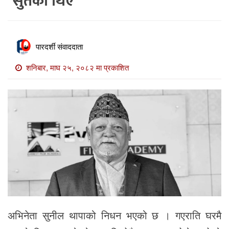
सुतेका थिए
खाेज
खबर
माडी
पारदर्शी संवाददाता
खबर
शनिबार, माघ २५, २०८२ मा प्रकाशित
विविध
अभिनेता सुनील थापाको निधन भएको छ । गएराति घरमै