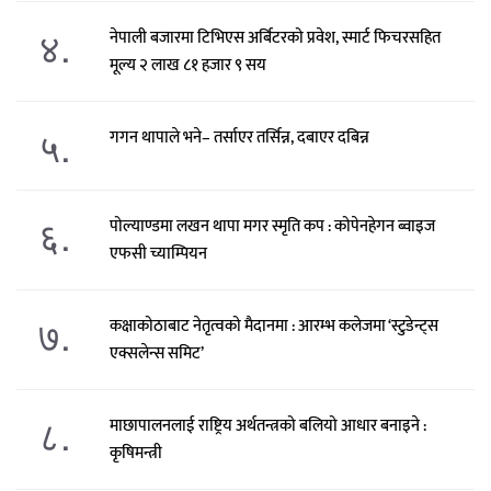
४.
नेपाली बजारमा टिभिएस अर्बिटरको प्रवेश, स्मार्ट फिचरसहित
मूल्य २ लाख ८१ हजार ९ सय
५.
गगन थापाले भने– तर्साएर तर्सिन्न, दबाएर दबिन्न
६.
पोल्याण्डमा लखन थापा मगर स्मृति कप : कोपेनहेगन ब्वाइज
एफसी च्याम्पियन
७.
कक्षाकोठाबाट नेतृत्वको मैदानमा : आरम्भ कलेजमा ‘स्टुडेन्ट्स
एक्सलेन्स समिट’
८.
माछापालनलाई राष्ट्रिय अर्थतन्त्रको बलियो आधार बनाइने :
कृषिमन्त्री