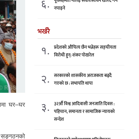
६.
पूर्वसहमति नलिइ सवारीसाधन खरिद गर्न
नपाइने
भर्खरै
१.
प्रदेशको औचित्य छैन भन्नेहरू सङ्घीयता
विरोधी हुन्: शंकर पोखरेल
२.
सरकारको शासकीय अराजकता बढ्दै
गएको छ : सभापति थापा
३.
रामा घर–घर
३२औँ विश्व आदिवासी जनजाति दिवस :
पहिचान, समानता र सामाजिक न्यायको
सन्देश
ै सङ्गठनको