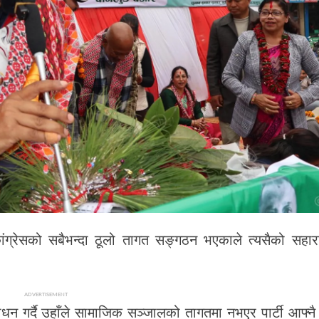
कांग्रेसको सबैभन्दा ठूलो तागत सङ्गठन भएकाले त्यसैको सहा
ADVERTISEMENT
न गर्दै उहाँले सामाजिक सञ्जालको तागतमा नभएर पार्टी आफ्न