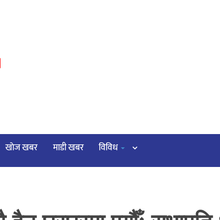
३
खाेज खबर
माडी खबर
विविध