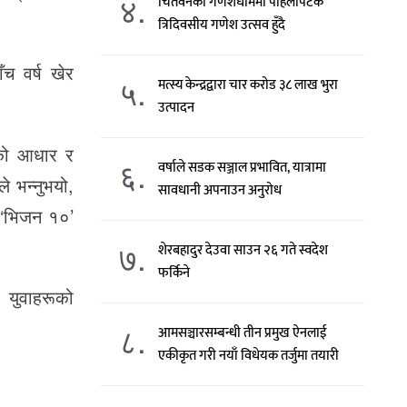
४.
चितवनको गणेशधाममा पहिलोपटक
त्रिदिवसीय गणेश उत्सव हुँदै
च वर्ष खेर
५.
मत्स्य केन्द्रद्वारा चार करोड ३८ लाख भुरा
उत्पादन
सको आधार र
६.
वर्षाले सडक सञ्जाल प्रभावित, यात्रामा
े भन्नुभयो,
सावधानी अपनाउन अनुरोध
को ‘भिजन १०’
७.
शेरबहादुर देउवा साउन २६ गते स्वदेश
फर्किने
 युवाहरूको
८.
आमसञ्चारसम्बन्धी तीन प्रमुख ऐनलाई
एकीकृत गरी नयाँ विधेयक तर्जुमा तयारी