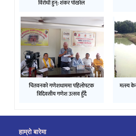
विरोधी हुन्: शंकर पोखरेल
चितवनको गणेशधाममा पहिलोपटक
मत्स्य के
त्रिदिवसीय गणेश उत्सव हुँदै
हाम्रो बारेमा