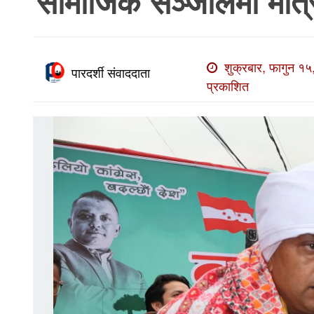
सामाजिक सञ्जालमा मात्रै
खाेज
खबर
माडी
शुक्रबार, फागुन १५
पारदर्शी संवाददाता
खबर
प्रकाशित
विविध