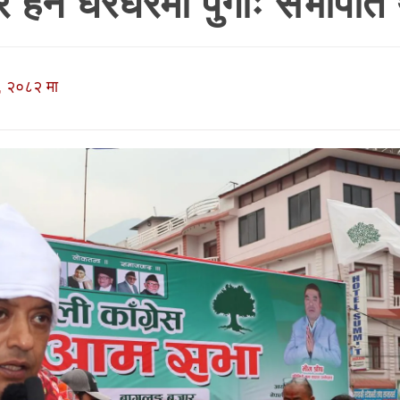
 हैन घरघरमा पुगौँः सभापति 
, २०८२ मा