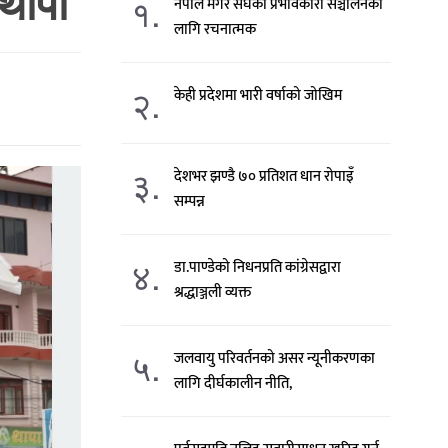
थापा
१.
नेपाल मगर संघको प्रभावकारी सञ्चालनका
लागि रचनात्मक
२.
केही प्रदेशमा भारी वर्षाको जोखिम
३.
देशभर झण्डै ७० प्रतिशत धान रोपाइँ
सम्पन्न
४.
डा.पाण्डेको निधनप्रति कांग्रेसद्वारा
श्रद्धाञ्जली व्यक्त
५.
जलवायु परिवर्तनको असर न्यूनीकरणका
लागि दीर्घकालीन नीति,