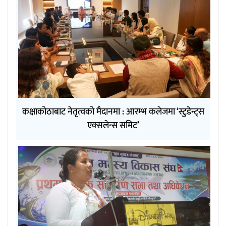
कक्षाकोठाबाट नेतृत्वको मैदानमा : आरम्भ कलेजमा ‘स्टुडेन्ट्स
एक्सलेन्स समिट’