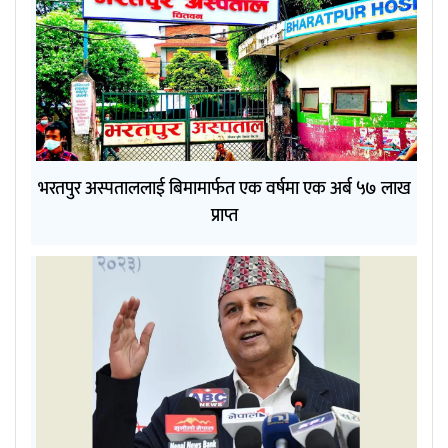
भरतपुर अस्पताललाई बिमामार्फत एक वर्षमा एक अर्ब ५७ लाख
प्राप्त