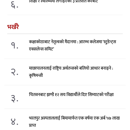
६.
शिक्षा र स्वास्थ्यमा लगाइएको ३ प्रतिशत करबाट
भर्खरै
१.
कक्षाकोठाबाट नेतृत्वको मैदानमा : आरम्भ कलेजमा ‘स्टुडेन्ट्स
एक्सलेन्स समिट’
२.
माछापालनलाई राष्ट्रिय अर्थतन्त्रको बलियो आधार बनाइने :
कृषिमन्त्री
३.
चितवनबाट झण्डै १२ सय विद्यार्थीले दिए सिम्याटको परीक्षा
४.
भरतपुर अस्पताललाई बिमामार्फत एक वर्षमा एक अर्ब ५७ लाख
प्राप्त