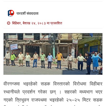
खाेज
खबर
पारदर्शी संवाददाता
माडी
बिहिबार, बैशाख २४, २०८३ मा प्रकाशित
खबर
विविध
वीरगन्जमा भइरहेको सडक विस्तारको विरोधमा विहीबार
स्थानीयले प्रदर्शन गरेका छन् । सहरको मध्यभाग भएर
गएको त्रिभुवन राजपथमा भइरहेको २५–२५ मिटर सडक