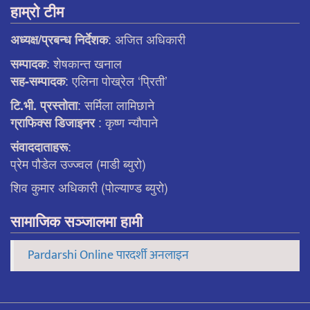
हाम्रो टीम
: अजित अधिकारी
अध्यक्ष/प्रबन्ध निर्देशक
: शेषकान्त खनाल
सम्पादक
: एलिना पाेख्रेल ‘प्रिती’
सह-सम्पादक
: सर्मिला लामिछाने
टि.भी. प्रस्ताेता
: कृष्ण न्याैपाने
ग्राफिक्स डिजाइनर
:
संवाददाताहरू
प्रेम पौडेल उज्ज्वल (माडी ब्युरो)
शिव कुमार अधिकारी (पोल्याण्ड ब्युरो)
सामाजिक सञ्जालमा हामी
Pardarshi Online पारदर्शी अनलाइन