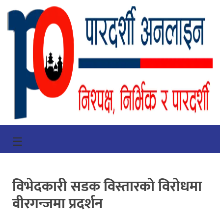
गृहपृष्ठ
☰
भिडियो
प्रमुख
विभेदकारी सडक विस्तारको विरोधमा
खबर
वीरगन्जमा प्रदर्शन
समाचार