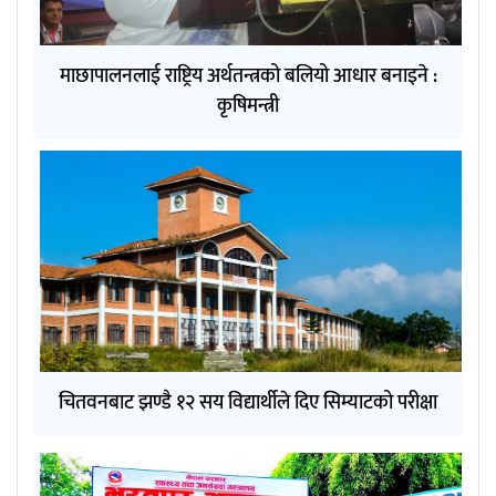
माछापालनलाई राष्ट्रिय अर्थतन्त्रको बलियो आधार बनाइने :
कृषिमन्त्री
चितवनबाट झण्डै १२ सय विद्यार्थीले दिए सिम्याटको परीक्षा