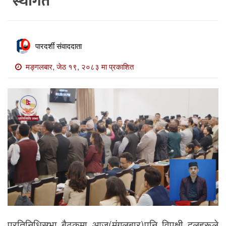
स्थगित
खाेज
खबर
माडी
पारदर्शी संवाददाता
खबर
मङ्गलबार, जेठ १९, २०८३ मा प्रकाशित
विविध
प्रतिनिधिसभा बैठकमा आज(मंगलबार)पनि विपक्षी दलहरूले