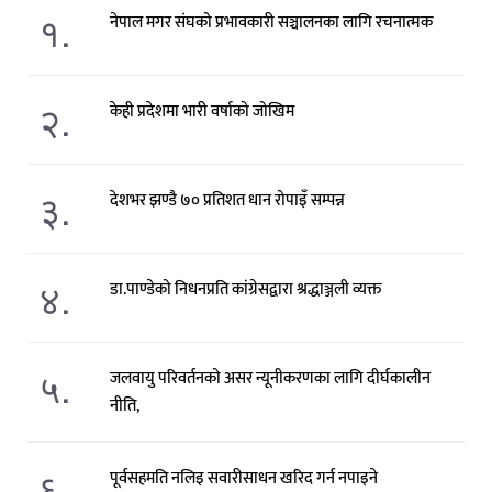
१.
नेपाल मगर संघको प्रभावकारी सञ्चालनका लागि रचनात्मक
२.
केही प्रदेशमा भारी वर्षाको जोखिम
३.
देशभर झण्डै ७० प्रतिशत धान रोपाइँ सम्पन्न
४.
डा.पाण्डेको निधनप्रति कांग्रेसद्वारा श्रद्धाञ्जली व्यक्त
५.
जलवायु परिवर्तनको असर न्यूनीकरणका लागि दीर्घकालीन
नीति,
६.
पूर्वसहमति नलिइ सवारीसाधन खरिद गर्न नपाइने