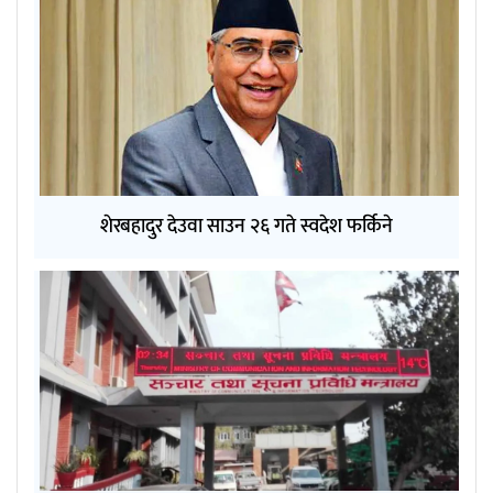
शेरबहादुर देउवा साउन २६ गते स्वदेश फर्किने