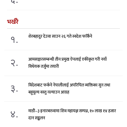
भर्खरै
१.
शेरबहादुर देउवा साउन २६ गते स्वदेश फर्किने
२.
आमसञ्चारसम्बन्धी तीन प्रमुख ऐनलाई एकीकृत गरी नयाँ
विधेयक तर्जुमा तयारी
३.
विदेशबाट फर्कने नेपालीलाई अपरिचित व्यक्तिका सुन तथा
बहुमूल्य वस्तु नल्याउन आग्रह
४.
माडी–३ इनारबरुवामा शिव महायज्ञ सम्पन्न, १० लाख १४ हजार
दान सङ्कलन