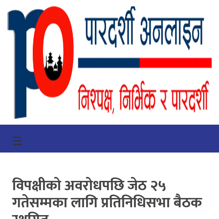
गृहपृष्ठ
☰
भिडियो
प्रमुख
विपक्षीको अवरोधपछि जेठ २५
खबर
गतेसम्मका लागि प्रतिनिधिसभा बैठक
समाचार