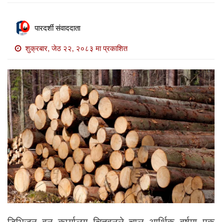
खाेज
खबर
पारदर्शी संवाददाता
माडी
शुक्रबार, जेठ २२, २०८३ मा प्रकाशित
खबर
विविध
डिभिजन वन कार्यालय चितवनले चालु आर्थिक वर्षमा एक