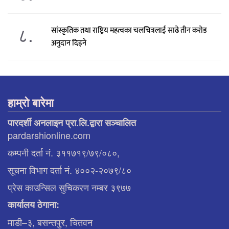
८.
सांस्कृतिक तथा राष्ट्रिय महत्वका चलचित्रलाई साढे तीन करोड
अनुदान दिइने
हाम्रो बारेमा
पारदर्शी अनलाइन प्रा.लि.द्वारा सञ्चालित
pardarshionline.com
कम्पनी दर्ता नं. ३११७१९/७९/०८०,
सूचना विभाग दर्ता नं. ४००२-२०७९/८०
प्रेस काउन्सिल सुचिकरण नम्बर ३९७७
कार्यालय ठेगाना:
माडी–३, बसन्तपुर, चितवन