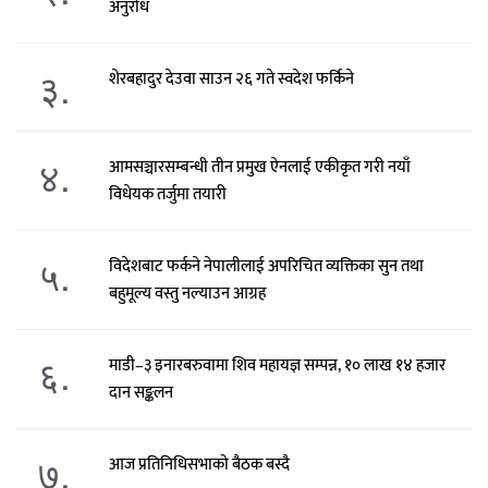
अनुरोध
३.
शेरबहादुर देउवा साउन २६ गते स्वदेश फर्किने
४.
आमसञ्चारसम्बन्धी तीन प्रमुख ऐनलाई एकीकृत गरी नयाँ
विधेयक तर्जुमा तयारी
५.
विदेशबाट फर्कने नेपालीलाई अपरिचित व्यक्तिका सुन तथा
बहुमूल्य वस्तु नल्याउन आग्रह
६.
माडी–३ इनारबरुवामा शिव महायज्ञ सम्पन्न, १० लाख १४ हजार
दान सङ्कलन
७.
आज प्रतिनिधिसभाको बैठक बस्दै