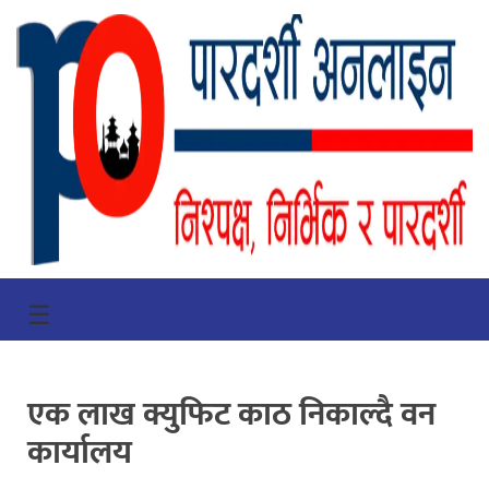
गृहपृष्ठ
☰
भिडियो
प्रमुख
एक लाख क्युफिट काठ निकाल्दै वन
खबर
कार्यालय
समाचार