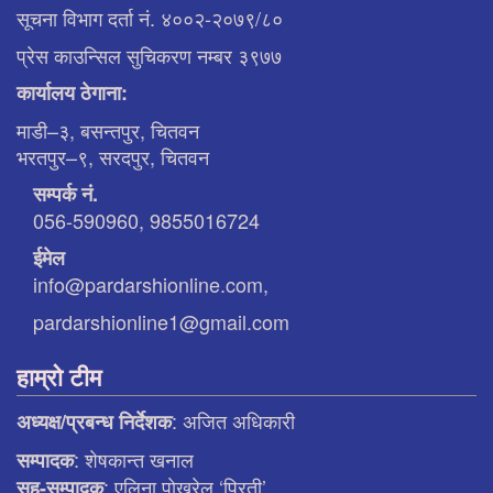
सूचना विभाग दर्ता नं. ४००२-२०७९/८०
प्रेस काउन्सिल सुचिकरण नम्बर ३९७७
कार्यालय ठेगाना:
माडी–३, बसन्तपुर, चितवन
भरतपुर–९, सरदपुर, चितवन
सम्पर्क नं.
056-590960, 9855016724
ईमेल
info@pardarshionline.com,
pardarshionline1@gmail.com
हाम्रो टीम
: अजित अधिकारी
अध्यक्ष/प्रबन्ध निर्देशक
: शेषकान्त खनाल
सम्पादक
: एलिना पाेख्रेल ‘प्रिती’
सह-सम्पादक