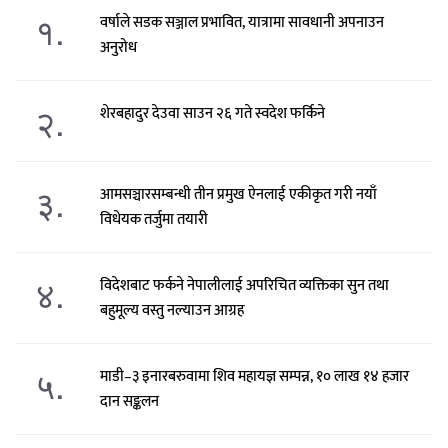
१.
वर्षाले सडक सञ्जाल प्रभावित, यात्रामा सावधानी अपनाउन
अनुरोध
२.
शेरबहादुर देउवा साउन २६ गते स्वदेश फर्किने
३.
आमसञ्चारसम्बन्धी तीन प्रमुख ऐनलाई एकीकृत गरी नयाँ
विधेयक तर्जुमा तयारी
४.
विदेशबाट फर्कने नेपालीलाई अपरिचित व्यक्तिका सुन तथा
बहुमूल्य वस्तु नल्याउन आग्रह
५.
माडी–३ इनारबरुवामा शिव महायज्ञ सम्पन्न, १० लाख १४ हजार
दान सङ्कलन