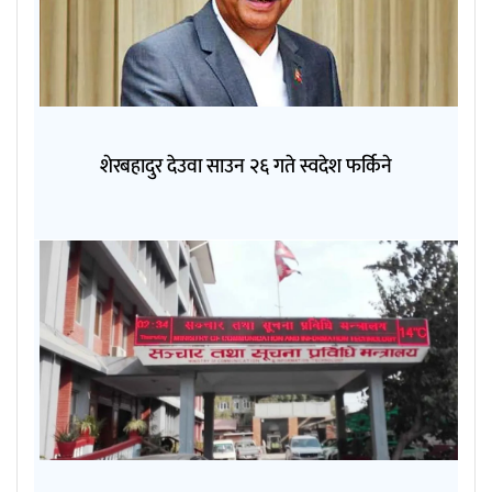
शेरबहादुर देउवा साउन २६ गते स्वदेश फर्किने