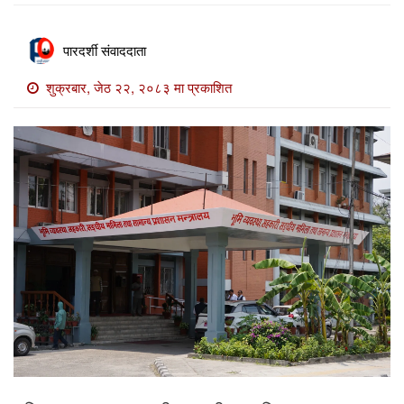
खाेज
खबर
पारदर्शी संवाददाता
माडी
शुक्रबार, जेठ २२, २०८३ मा प्रकाशित
खबर
विविध