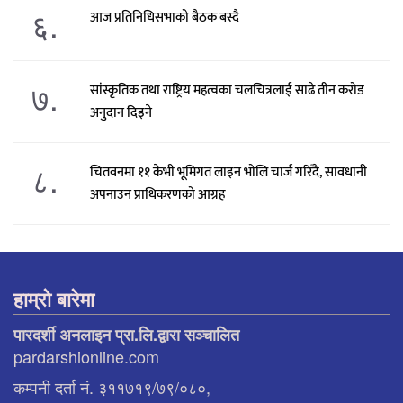
६.
आज प्रतिनिधिसभाको बैठक बस्दै
७.
सांस्कृतिक तथा राष्ट्रिय महत्वका चलचित्रलाई साढे तीन करोड
अनुदान दिइने
८.
चितवनमा ११ केभी भूमिगत लाइन भोलि चार्ज गरिँदै, सावधानी
अपनाउन प्राधिकरणको आग्रह
हाम्रो बारेमा
पारदर्शी अनलाइन प्रा.लि.द्वारा सञ्चालित
pardarshionline.com
कम्पनी दर्ता नं. ३११७१९/७९/०८०,