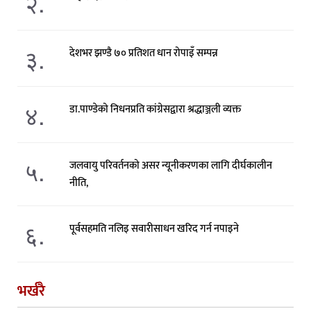
२.
३.
देशभर झण्डै ७० प्रतिशत धान रोपाइँ सम्पन्न
४.
डा.पाण्डेको निधनप्रति कांग्रेसद्वारा श्रद्धाञ्जली व्यक्त
५.
जलवायु परिवर्तनको असर न्यूनीकरणका लागि दीर्घकालीन
नीति,
६.
पूर्वसहमति नलिइ सवारीसाधन खरिद गर्न नपाइने
भर्खरै