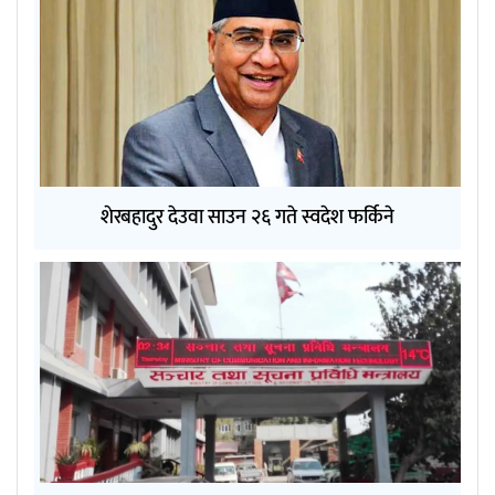
शेरबहादुर देउवा साउन २६ गते स्वदेश फर्किने