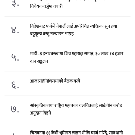
३.
विधेयक तर्जुमा तयारी
४.
विदेशबाट फर्कने नेपालीलाई अपरिचित व्यक्तिका सुन तथा
बहुमूल्य वस्तु नल्याउन आग्रह
५.
माडी–३ इनारबरुवामा शिव महायज्ञ सम्पन्न, १० लाख १४ हजार
दान सङ्कलन
६.
आज प्रतिनिधिसभाको बैठक बस्दै
७.
सांस्कृतिक तथा राष्ट्रिय महत्वका चलचित्रलाई साढे तीन करोड
अनुदान दिइने
चितवनमा ११ केभी भूमिगत लाइन भोलि चार्ज गरिँदै, सावधानी