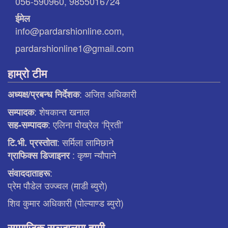
056-590960, 9855016724
ईमेल
info@pardarshionline.com,
pardarshionline1@gmail.com
हाम्रो टीम
: अजित अधिकारी
अध्यक्ष/प्रबन्ध निर्देशक
: शेषकान्त खनाल
सम्पादक
: एलिना पाेख्रेल ‘प्रिती’
सह-सम्पादक
: सर्मिला लामिछाने
टि.भी. प्रस्ताेता
: कृष्ण न्याैपाने
ग्राफिक्स डिजाइनर
:
संवाददाताहरू
प्रेम पौडेल उज्ज्वल (माडी ब्युरो)
शिव कुमार अधिकारी (पोल्याण्ड ब्युरो)
सामाजिक सञ्जालमा हामी