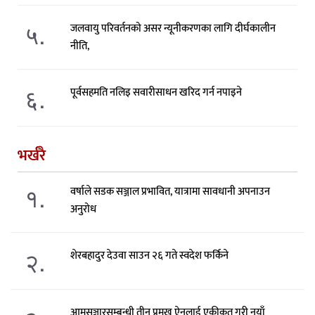
५.
जलवायु परिवर्तनको असर न्यूनीकरणका लागि दीर्घकालीन
नीति,
६.
पूर्वसहमति नलिइ सवारीसाधन खरिद गर्न नपाइने
भर्खरै
१.
वर्षाले सडक सञ्जाल प्रभावित, यात्रामा सावधानी अपनाउन
अनुरोध
२.
शेरबहादुर देउवा साउन २६ गते स्वदेश फर्किने
आमसञ्चारसम्बन्धी तीन प्रमुख ऐनलाई एकीकृत गरी नयाँ