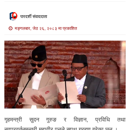
खाेज
खबर
पारदर्शी संवाददाता
माडी
मङ्गलबार, जेठ २६, २०८३ मा प्रकाशित
खबर
विविध
गृहमन्त्री सुदन गुरुङ र विज्ञान, प्रविधि तथा
नवप्रवर्तनमन्त्री महावीर पुनले सपथ ग्रहण गरेका छन् ।