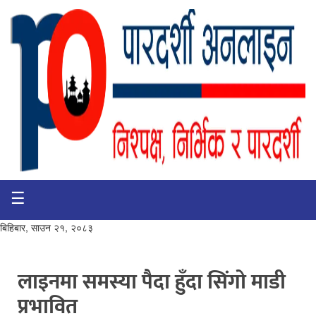
☰
गृहपृष्ठ
भिडियो
बिहिबार, साउन २१, २०८३
प्रमुख
खबर
लाइनमा समस्या पैदा हुँदा सिंगाे माडी
प्रभावित
समाचार