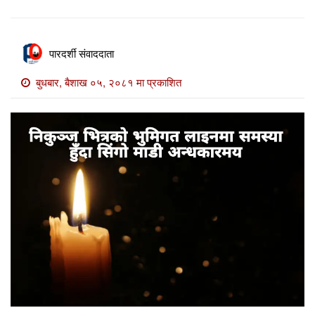
खाेज
खबर
पारदर्शी संवाददाता
माडी
खबर
बुधबार, बैशाख ०५, २०८१ मा प्रकाशित
विविध