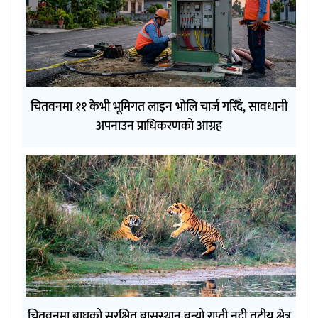
चितवनमा ११ केभी भूमिगत लाइन भोलि चार्ज गरिँदै, सावधानी
अपनाउन प्राधिकरणको आग्रह
चितवनमा बाघको सुरक्षित बासस्थान बन्यो राप्ती नदी तटीय क्षेत्र