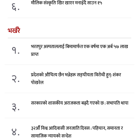
६.
मौलिक संस्कृतिः खिर खाएर मनाइँदै साउन १५
भर्खरै
१.
भरतपुर अस्पताललाई बिमामार्फत एक वर्षमा एक अर्ब ५७ लाख
प्राप्त
२.
प्रदेशको औचित्य छैन भन्नेहरू सङ्घीयता विरोधी हुन्: शंकर
पोखरेल
३.
सरकारको शासकीय अराजकता बढ्दै गएको छ : सभापति थापा
४.
३२औँ विश्व आदिवासी जनजाति दिवस : पहिचान, समानता र
सामाजिक न्यायको सन्देश