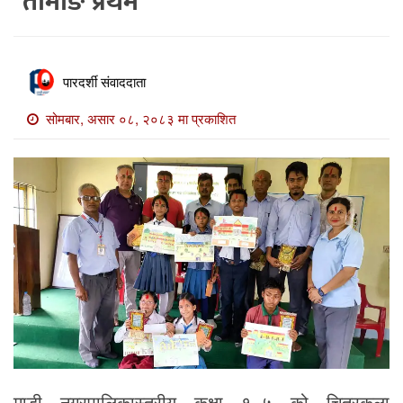
तामाङ प्रथम
खाेज
खबर
माडी
पारदर्शी संवाददाता
खबर
सोमबार, असार ०८, २०८३ मा प्रकाशित
विविध
माडी नगरपालिकास्तरीय कक्षा १–५ को चित्रकला