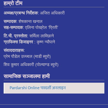
हाम्रो टीम
: अजित अधिकारी
अध्यक्ष/प्रबन्ध निर्देशक
: शेषकान्त खनाल
सम्पादक
: एलिना पाेख्रेल ‘प्रिती’
सह-सम्पादक
: सर्मिला लामिछाने
टि.भी. प्रस्ताेता
: कृष्ण न्याैपाने
ग्राफिक्स डिजाइनर
:
संवाददाताहरू
प्रेम पौडेल उज्ज्वल (माडी ब्युरो)
शिव कुमार अधिकारी (पोल्याण्ड ब्युरो)
सामाजिक सञ्जालमा हामी
Pardarshi Online पारदर्शी अनलाइन