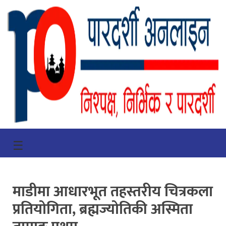
गृहपृष्ठ
☰
भिडियो
प्रमुख
माडीमा आधारभूत तहस्तरीय चित्रकला
खबर
प्रतियोगिता, ब्रह्मज्योतिकी अस्मिता
समाचार