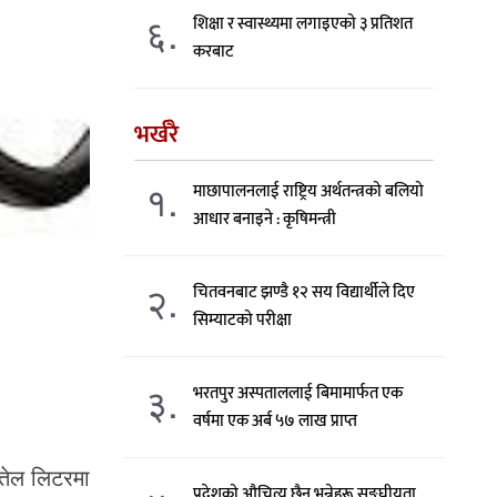
६.
शिक्षा र स्वास्थ्यमा लगाइएको ३ प्रतिशत
करबाट
भर्खरै
१.
माछापालनलाई राष्ट्रिय अर्थतन्त्रको बलियो
आधार बनाइने : कृषिमन्त्री
२.
चितवनबाट झण्डै १२ सय विद्यार्थीले दिए
सिम्याटको परीक्षा
३.
भरतपुर अस्पताललाई बिमामार्फत एक
वर्षमा एक अर्ब ५७ लाख प्राप्त
ीतेल लिटरमा
प्रदेशको औचित्य छैन भन्नेहरू सङ्घीयता