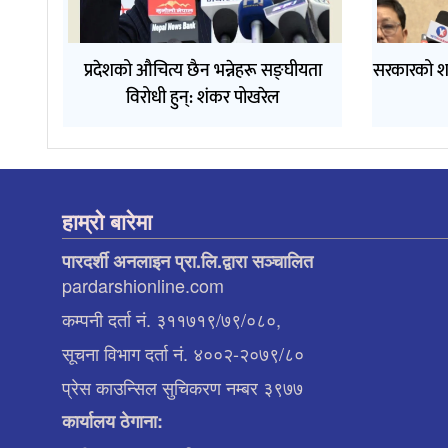
प्रदेशको औचित्य छैन भन्नेहरू सङ्घीयता
सरकारको श
विरोधी हुन्: शंकर पोखरेल
हाम्रो बारेमा
पारदर्शी अनलाइन प्रा.लि.द्वारा सञ्चालित
pardarshionline.com
कम्पनी दर्ता नं. ३११७१९/७९/०८०,
सूचना विभाग दर्ता नं. ४००२-२०७९/८०
प्रेस काउन्सिल सुचिकरण नम्बर ३९७७
कार्यालय ठेगाना: