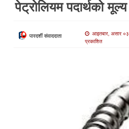
पेट्रोलियम पदार्थको मूल्य
खाेज
खबर
माडी
आइतबार, असार ०३,
खबर
पारदर्शी संवाददाता
प्रकाशित
विविध