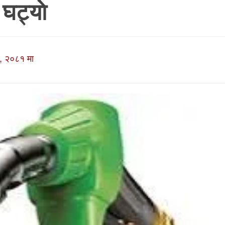
 घट्याे
 २०८१ मा