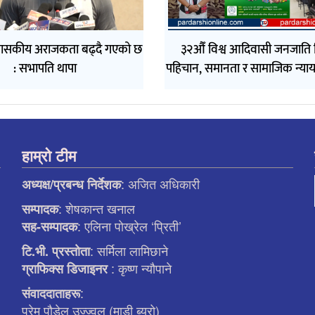
ासकीय अराजकता बढ्दै गएको छ
३२औँ विश्व आदिवासी जनजाति 
: सभापति थापा
पहिचान, समानता र सामाजिक न्याय
हाम्रो टीम
: अजित अधिकारी
अध्यक्ष/प्रबन्ध निर्देशक
: शेषकान्त खनाल
सम्पादक
: एलिना पाेख्रेल ‘प्रिती’
सह-सम्पादक
: सर्मिला लामिछाने
टि.भी. प्रस्ताेता
: कृष्ण न्याैपाने
ग्राफिक्स डिजाइनर
:
संवाददाताहरू
प्रेम पौडेल उज्ज्वल (माडी ब्युरो)