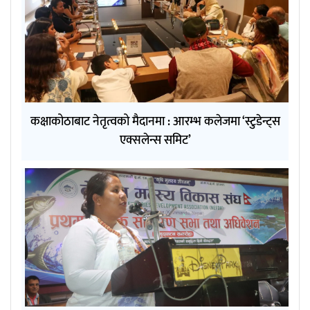
कक्षाकोठाबाट नेतृत्वको मैदानमा : आरम्भ कलेजमा ‘स्टुडेन्ट्स
एक्सलेन्स समिट’