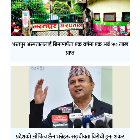
भरतपुर अस्पताललाई बिमामार्फत एक वर्षमा एक अर्ब ५७ लाख
प्राप्त
प्रदेशको औचित्य छैन भन्नेहरू सङ्घीयता विरोधी हुन्: शंकर