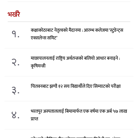
भर्खरै
१.
कक्षाकोठाबाट नेतृत्वको मैदानमा : आरम्भ कलेजमा ‘स्टुडेन्ट्स
एक्सलेन्स समिट’
२.
माछापालनलाई राष्ट्रिय अर्थतन्त्रको बलियो आधार बनाइने :
कृषिमन्त्री
३.
चितवनबाट झण्डै १२ सय विद्यार्थीले दिए सिम्याटको परीक्षा
४.
भरतपुर अस्पताललाई बिमामार्फत एक वर्षमा एक अर्ब ५७ लाख
प्राप्त