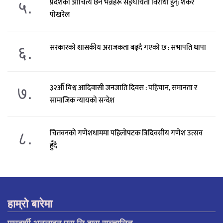
५.
प्रदेशको औचित्य छैन भन्नेहरू सङ्घीयता विरोधी हुन्: शंकर
पोखरेल
६.
सरकारको शासकीय अराजकता बढ्दै गएको छ : सभापति थापा
७.
३२औँ विश्व आदिवासी जनजाति दिवस : पहिचान, समानता र
सामाजिक न्यायको सन्देश
८.
चितवनको गणेशधाममा पहिलोपटक त्रिदिवसीय गणेश उत्सव
हुँदै
हाम्रो बारेमा
पारदर्शी अनलाइन प्रा.लि.द्वारा सञ्चालित