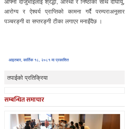
आफ्ना दाजुभाइलाई श्रद्धा, आस्था र निष्ठाका साथ दीर्घायु,
आरोग्य र ऐश्वर्य प्राप्तिको कामना गर्दै परम्पराअनुसार
पञ्चरङ्गी वा सप्तरङ्गी टीका लगाएर मनाइँदैछ ।
आइतबार, कार्तिक १८, २०८१ मा प्रकाशित
तपाईको प्रतिक्रिया
सम्बन्धित समाचार