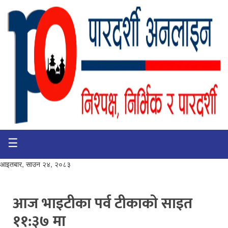
☰
गृहपृष्ठ
भिडियो
आइतबार, साउन २४, २०८३
प्रमुख
खबर
आज भाइटीका पर्व टीकाकाे साइत
११:३७ मा
समाचार