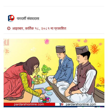
खाेज
खबर
पारदर्शी संवाददाता
माडी
खबर
आइतबार, कार्तिक १८, २०८१ मा प्रकाशित
विविध