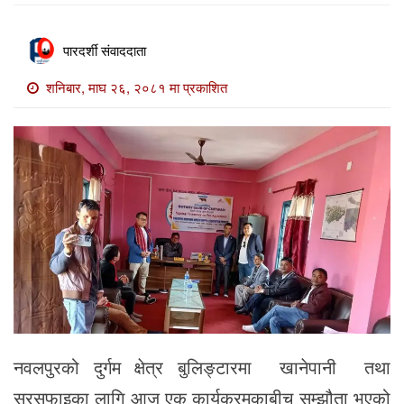
खाेज
खबर
पारदर्शी संवाददाता
माडी
शनिबार, माघ २६, २०८१ मा प्रकाशित
खबर
विविध
नवलपुरको दुर्गम क्षेत्र बुलिङ्टारमा खानेपानी तथा
सरसफाइका लागि आज एक कार्यक्रमकाबीच सम्झौता भएको