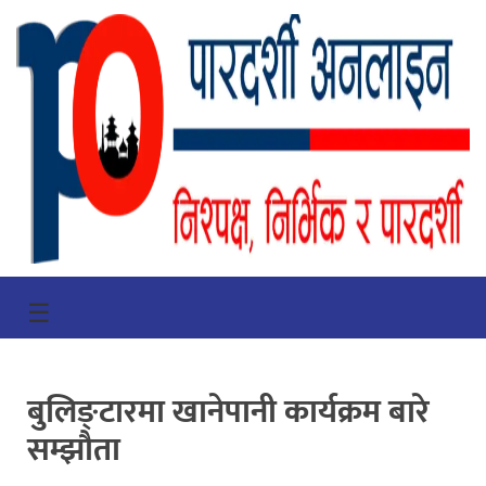
गृहपृष्ठ
☰
भिडियो
प्रमुख
बुलिङ्टारमा खानेपानी कार्यक्रम बारे
खबर
सम्झौता
समाचार