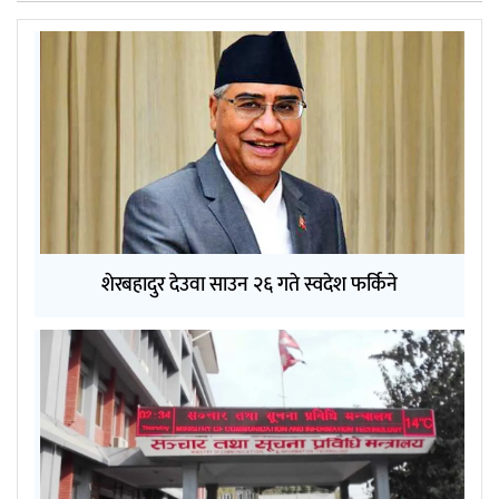
शेरबहादुर देउवा साउन २६ गते स्वदेश फर्किने