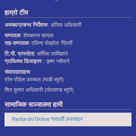
हाम्रो टीम
: अजित अधिकारी
अध्यक्ष/प्रबन्ध निर्देशक
: शेषकान्त खनाल
सम्पादक
: एलिना पाेख्रेल ‘प्रिती’
सह-सम्पादक
: सर्मिला लामिछाने
टि.भी. प्रस्ताेता
: कृष्ण न्याैपाने
ग्राफिक्स डिजाइनर
:
संवाददाताहरू
प्रेम पौडेल उज्ज्वल (माडी ब्युरो)
शिव कुमार अधिकारी (पोल्याण्ड ब्युरो)
सामाजिक सञ्जालमा हामी
Pardarshi Online पारदर्शी अनलाइन