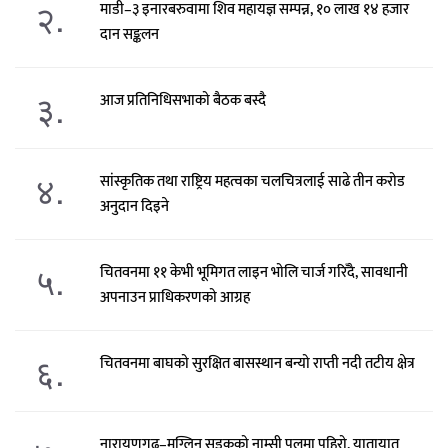
२.
माडी–३ इनारबरुवामा शिव महायज्ञ सम्पन्न, १० लाख १४ हजार
दान सङ्कलन
३.
आज प्रतिनिधिसभाको बैठक बस्दै
४.
सांस्कृतिक तथा राष्ट्रिय महत्वका चलचित्रलाई साढे तीन करोड
अनुदान दिइने
५.
चितवनमा ११ केभी भूमिगत लाइन भोलि चार्ज गरिँदै, सावधानी
अपनाउन प्राधिकरणको आग्रह
६.
चितवनमा बाघको सुरक्षित बासस्थान बन्यो राप्ती नदी तटीय क्षेत्र
नारायणगढ–मुग्लिन सडकको नाम्सी पुलमा पहिरो, यातायात