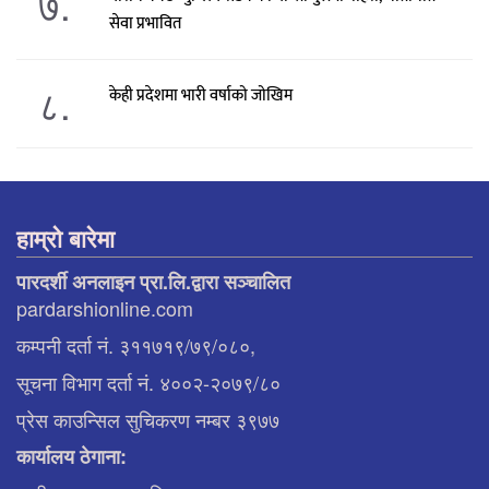
७.
सेवा प्रभावित
८.
केही प्रदेशमा भारी वर्षाको जोखिम
हाम्रो बारेमा
पारदर्शी अनलाइन प्रा.लि.द्वारा सञ्चालित
pardarshionline.com
कम्पनी दर्ता नं. ३११७१९/७९/०८०,
सूचना विभाग दर्ता नं. ४००२-२०७९/८०
प्रेस काउन्सिल सुचिकरण नम्बर ३९७७
कार्यालय ठेगाना: