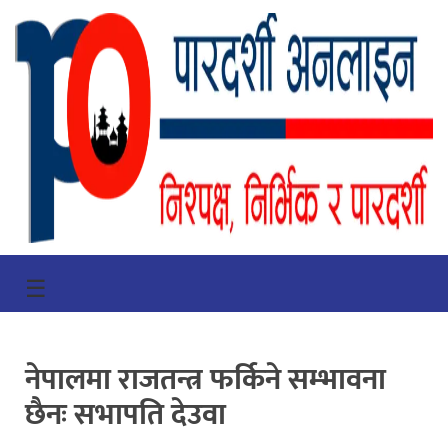
गृहपृष्ठ
☰
भिडियो
प्रमुख
नेपालमा राजतन्त्र फर्किने सम्भावना
खबर
छैनः सभापति देउवा
समाचार