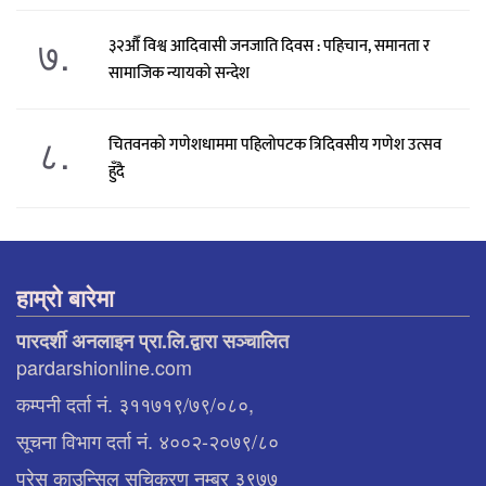
७.
३२औँ विश्व आदिवासी जनजाति दिवस : पहिचान, समानता र
सामाजिक न्यायको सन्देश
८.
चितवनको गणेशधाममा पहिलोपटक त्रिदिवसीय गणेश उत्सव
हुँदै
हाम्रो बारेमा
पारदर्शी अनलाइन प्रा.लि.द्वारा सञ्चालित
pardarshionline.com
कम्पनी दर्ता नं. ३११७१९/७९/०८०,
सूचना विभाग दर्ता नं. ४००२-२०७९/८०
प्रेस काउन्सिल सुचिकरण नम्बर ३९७७