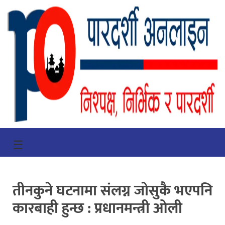
गृहपृष्ठ
☰
भिडियो
प्रमुख
तीनकुने घटनामा संलग्न जोसुकै भएपनि
खबर
कारबाही हुन्छ : प्रधानमन्त्री ओली
समाचार