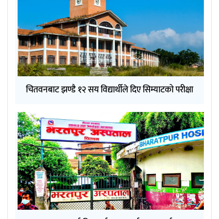
चितवनबाट झण्डै १२ सय विद्यार्थीले दिए सिम्याटको परीक्षा