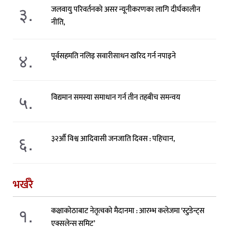
३.
जलवायु परिवर्तनको असर न्यूनीकरणका लागि दीर्घकालीन
नीति,
४.
पूर्वसहमति नलिइ सवारीसाधन खरिद गर्न नपाइने
५.
विद्यमान समस्या समाधान गर्न तीन तहबीच समन्वय
६.
३२औँ विश्व आदिवासी जनजाति दिवस : पहिचान,
भर्खरै
१.
कक्षाकोठाबाट नेतृत्वको मैदानमा : आरम्भ कलेजमा ‘स्टुडेन्ट्स
एक्सलेन्स समिट’