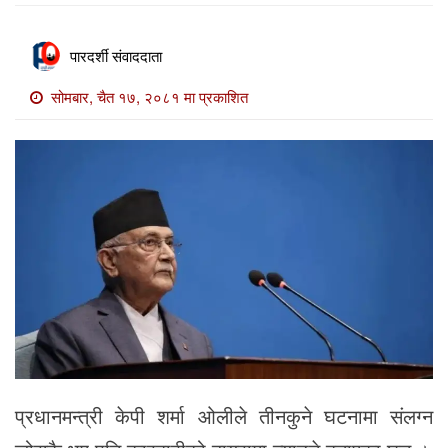
खाेज
खबर
पारदर्शी संवाददाता
माडी
सोमबार, चैत १७, २०८१ मा प्रकाशित
खबर
विविध
प्रधानमन्त्री केपी शर्मा ओलीले तीनकुने घटनामा संलग्न