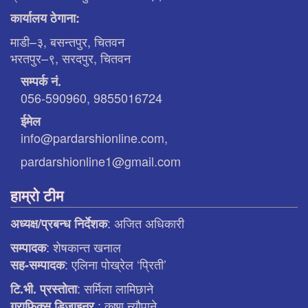
कार्यालय ठेगाना:
माडी–३, बसन्तपुर, चितवन
भरतपुर–९, सरदपुर, चितवन
सम्पर्क नं.
056-590960, 9855016724
ईमेल
info@pardarshionline.com,
pardarshionline1@gmail.com
हाम्रो टीम
: अजित अधिकारी
अध्यक्ष/प्रबन्ध निर्देशक
: शेषकान्त खनाल
सम्पादक
: एलिना पाेख्रेल ‘प्रिती’
सह-सम्पादक
: सर्मिला लामिछाने
टि.भी. प्रस्ताेता
: कृष्ण न्याैपाने
ग्राफिक्स डिजाइनर