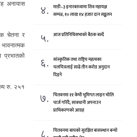
्रह अनायास
४.
माडी–३ इनारबरुवामा शिव महायज्ञ
सम्पन्न, १० लाख १४ हजार दान सङ्कलन
५.
िक चेतना र
आज प्रतिनिधिसभाको बैठक बस्दै
 भावनात्मक
श प्रभातको
६.
सांस्कृतिक तथा राष्ट्रिय महत्वका
चलचित्रलाई साढे तीन करोड अनुदान
दिइने
ल्य रु. २५१
७.
चितवनमा ११ केभी भूमिगत लाइन भोलि
चार्ज गरिँदै, सावधानी अपनाउन
प्राधिकरणको आग्रह
८.
चितवनमा बाघको सुरक्षित बासस्थान बन्यो