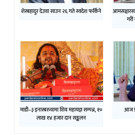
शेरबहादुर देउवा साउन २६ गते स्वदेश फर्किने
आमसञ्चारसम
गरी 
माडी–३ इनारबरुवामा शिव महायज्ञ सम्पन्न, १०
आज प्
लाख १४ हजार दान सङ्कलन