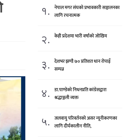
ो
१.
नेपाल मगर संघको प्रभावकारी सञ्चालनका
लागि रचनात्मक
२.
केही प्रदेशमा भारी वर्षाको जोखिम
३.
देशभर झण्डै ७० प्रतिशत धान रोपाइँ
सम्पन्न
४.
डा.पाण्डेको निधनप्रति कांग्रेसद्वारा
श्रद्धाञ्जली व्यक्त
५.
जलवायु परिवर्तनको असर न्यूनीकरणका
लागि दीर्घकालीन नीति,