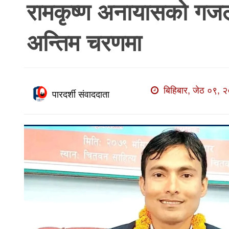
रामकृष्ण अनायासको गज
खाेज
खबर
अन्तिम चरणमा
माडी
खबर
विविध
बिहिबार, जेठ ०९, २
पारदर्शी संवाददाता