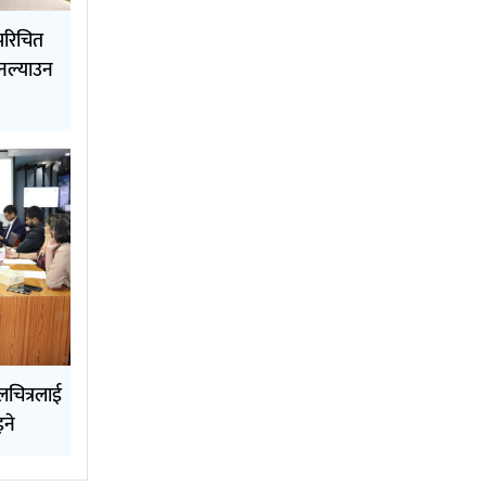
परिचित
 नल्याउन
चलचित्रलाई
इने