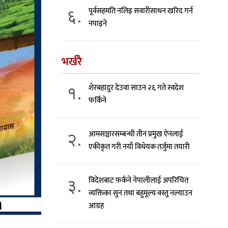
६.
पूर्वसहमति नलिइ सवारीसाधन खरिद गर्न
नपाइने
भर्खरै
१.
शेरबहादुर देउवा साउन २६ गते स्वदेश
फर्किने
२.
आमसञ्चारसम्बन्धी तीन प्रमुख ऐनलाई
एकीकृत गरी नयाँ विधेयक तर्जुमा तयारी
३.
विदेशबाट फर्कने नेपालीलाई अपरिचित
व्यक्तिका सुन तथा बहुमूल्य वस्तु नल्याउन
आग्रह