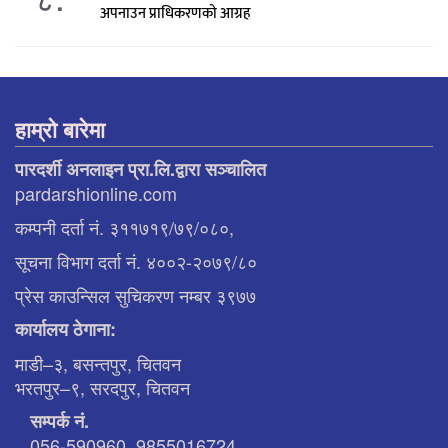
अपनाउन प्राधिकरणको आग्रह
हाम्रो बारेमा
पारदर्शी अनलाइन प्रा.लि.द्वारा सञ्चालित
pardarshionline.com
कम्पनी दर्ता नं. ३११७१९/७९/०८०,
सूचना विभाग दर्ता नं. ४००२-२०७९/८०
प्रेस काउन्सिल सुचिकरण नम्बर ३९७७
कार्यालय ठेगाना:
माडी–३, बसन्तपुर, चितवन
भरतपुर–९, सरदपुर, चितवन
सम्पर्क नं.
056-590960, 9855016724