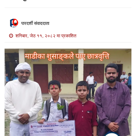
खाेज
खबर
पारदर्शी संवाददाता
माडी
खबर
शनिबार, जेठ ११, २०८२ मा प्रकाशित
विविध