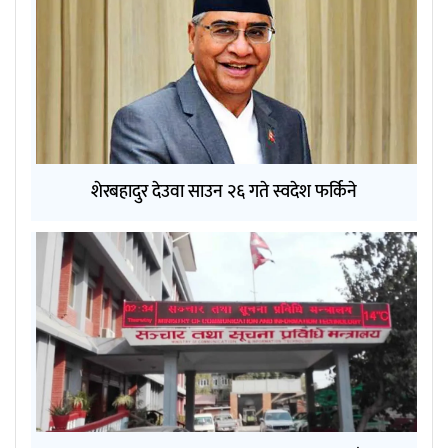
शेरबहादुर देउवा साउन २६ गते स्वदेश फर्किने