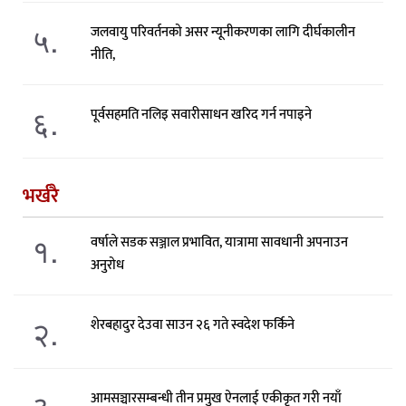
५.
जलवायु परिवर्तनको असर न्यूनीकरणका लागि दीर्घकालीन
नीति,
६.
पूर्वसहमति नलिइ सवारीसाधन खरिद गर्न नपाइने
भर्खरै
१.
वर्षाले सडक सञ्जाल प्रभावित, यात्रामा सावधानी अपनाउन
अनुरोध
२.
शेरबहादुर देउवा साउन २६ गते स्वदेश फर्किने
३.
आमसञ्चारसम्बन्धी तीन प्रमुख ऐनलाई एकीकृत गरी नयाँ