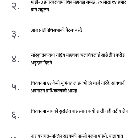
२.
माडी–३ इनारबरुवामा शिव महायज्ञ सम्पन्न, १० लाख १४ हजार
दान सङ्कलन
३.
आज प्रतिनिधिसभाको बैठक बस्दै
४.
सांस्कृतिक तथा राष्ट्रिय महत्वका चलचित्रलाई साढे तीन करोड
अनुदान दिइने
५.
चितवनमा ११ केभी भूमिगत लाइन भोलि चार्ज गरिँदै, सावधानी
अपनाउन प्राधिकरणको आग्रह
६.
चितवनमा बाघको सुरक्षित बासस्थान बन्यो राप्ती नदी तटीय क्षेत्र
नारायणगढ–मुग्लिन सडकको नाम्सी पुलमा पहिरो, यातायात