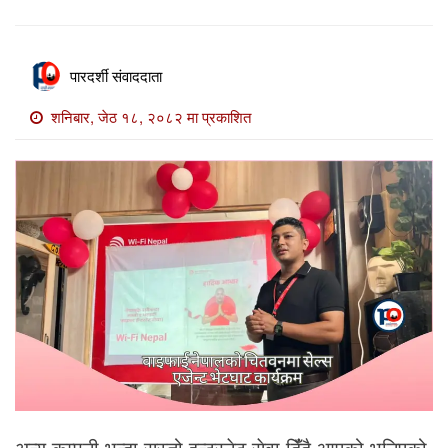
खाेज
खबर
पारदर्शी संवाददाता
माडी
खबर
शनिबार, जेठ १८, २०८२ मा प्रकाशित
विविध
अन्य कम्पनी भन्दा सस्तो इन्टरनेट सेवा दिंँदै आएको भनिएको