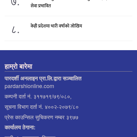
७.
सेवा प्रभावित
८.
केही प्रदेशमा भारी वर्षाको जोखिम
हाम्रो बारेमा
पारदर्शी अनलाइन प्रा.लि.द्वारा सञ्चालित
pardarshionline.com
कम्पनी दर्ता नं. ३११७१९/७९/०८०,
सूचना विभाग दर्ता नं. ४००२-२०७९/८०
प्रेस काउन्सिल सुचिकरण नम्बर ३९७७
कार्यालय ठेगाना: