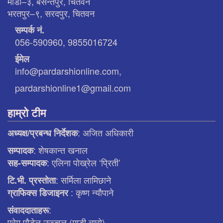
माडी–३, बसन्तपुर, चितवन
भरतपुर–९, सरदपुर, चितवन
सम्पर्क नं.
056-590960, 9855016724
ईमेल
info@pardarshionline.com,
pardarshionline1@gmail.com
हाम्रो टीम
: अजित अधिकारी
अध्यक्ष/प्रबन्ध निर्देशक
: शेषकान्त खनाल
सम्पादक
: एलिना पाेख्रेल ‘प्रिती’
सह-सम्पादक
: सर्मिला लामिछाने
टि.भी. प्रस्ताेता
: कृष्ण न्याैपाने
ग्राफिक्स डिजाइनर
:
संवाददाताहरू
प्रेम पौडेल उज्ज्वल (माडी ब्युरो)