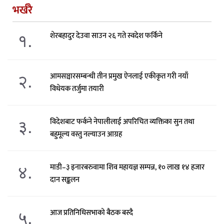
भर्खरै
१.
शेरबहादुर देउवा साउन २६ गते स्वदेश फर्किने
२.
आमसञ्चारसम्बन्धी तीन प्रमुख ऐनलाई एकीकृत गरी नयाँ
विधेयक तर्जुमा तयारी
३.
विदेशबाट फर्कने नेपालीलाई अपरिचित व्यक्तिका सुन तथा
बहुमूल्य वस्तु नल्याउन आग्रह
४.
माडी–३ इनारबरुवामा शिव महायज्ञ सम्पन्न, १० लाख १४ हजार
दान सङ्कलन
५.
आज प्रतिनिधिसभाको बैठक बस्दै