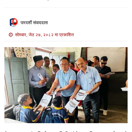
खाेज
खबर
पारदर्शी संवाददाता
माडी
खबर
सोमबार, जेठ २७, २०८२ मा प्रकाशित
विविध