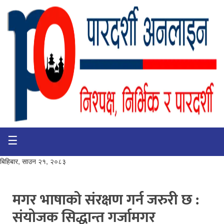
☰
गृहपृष्ठ
भिडियो
बिहिबार, साउन २१, २०८३
प्रमुख
खबर
मगर भाषाको संरक्षण गर्न जरुरी छ :
संयोजक सिद्धान्त गर्जामगर
समाचार