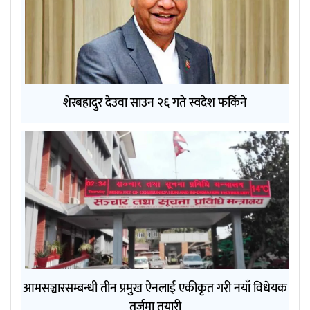
शेरबहादुर देउवा साउन २६ गते स्वदेश फर्किने
आमसञ्चारसम्बन्धी तीन प्रमुख ऐनलाई एकीकृत गरी नयाँ विधेयक
तर्जुमा तयारी