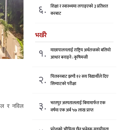
६.
शिक्षा र स्वास्थ्यमा लगाइएको ३ प्रतिशत
करबाट
भर्खरै
१.
माछापालनलाई राष्ट्रिय अर्थतन्त्रको बलियो
आधार बनाइने : कृषिमन्त्री
२.
चितवनबाट झण्डै १२ सय विद्यार्थीले दिए
सिम्याटको परीक्षा
३.
भरतपुर अस्पताललाई बिमामार्फत एक
नाल र नविल
वर्षमा एक अर्ब ५७ लाख प्राप्त
प्रदेशको औचित्य छैन भन्नेहरू सङ्घीयता