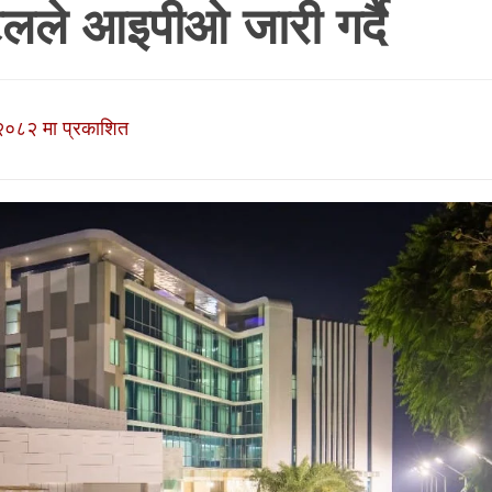
लले आइपीओ जारी गर्दै
२०८२ मा प्रकाशित