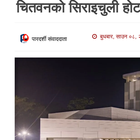
चितवनको सिराइचुली होट
खाेज
खबर
माडी
बुधबार, साउन ०८, 
खबर
पारदर्शी संवाददाता
विविध