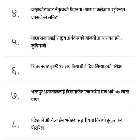
४.
कक्षाकोठाबाट नेतृत्वको मैदानमा : आरम्भ कलेजमा ‘स्टुडेन्ट्स
एक्सलेन्स समिट’
५.
माछापालनलाई राष्ट्रिय अर्थतन्त्रको बलियो आधार बनाइने :
कृषिमन्त्री
६.
चितवनबाट झण्डै १२ सय विद्यार्थीले दिए सिम्याटको परीक्षा
७.
भरतपुर अस्पताललाई बिमामार्फत एक वर्षमा एक अर्ब ५७ लाख
प्राप्त
८.
प्रदेशको औचित्य छैन भन्नेहरू सङ्घीयता विरोधी हुन्: शंकर
पोखरेल