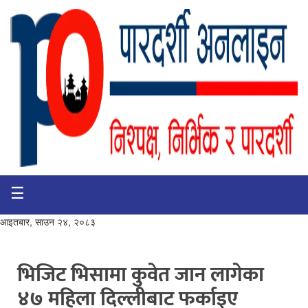
☰
गृहपृष्ठ
भिडियो
आइतबार, साउन २४, २०८३
प्रमुख
खबर
भिजिट भिसामा कुवेत जान लागेका
४७ महिला दिल्लीबाट फर्काइए
समाचार