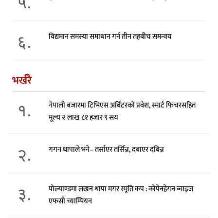
५.
६.
विद्यमान समस्या समाधान गर्न तीन तहबीच समन्वय
भर्खरै
१.
नेपाली बजारमा टिभिएस अर्बिटरको प्रवेश, स्मार्ट फिचरसहित
मूल्य २ लाख ८१ हजार ९ सय
२.
गगन थापाले भने– तर्साएर तर्सिन्न, दबाएर दबिन्न
३.
पोल्याण्डमा लखन थापा मगर स्मृति कप : कोपेनहेगन ब्वाइज
एफसी च्याम्पियन