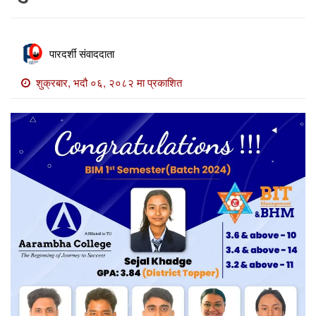
खाेज
खबर
पारदर्शी संवाददाता
माडी
खबर
शुक्रबार, भदौ ०६, २०८२ मा प्रकाशित
विविध