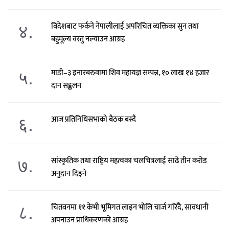
४.
विदेशबाट फर्कने नेपालीलाई अपरिचित व्यक्तिका सुन तथा
बहुमूल्य वस्तु नल्याउन आग्रह
५.
माडी–३ इनारबरुवामा शिव महायज्ञ सम्पन्न, १० लाख १४ हजार
दान सङ्कलन
६.
आज प्रतिनिधिसभाको बैठक बस्दै
७.
सांस्कृतिक तथा राष्ट्रिय महत्वका चलचित्रलाई साढे तीन करोड
अनुदान दिइने
८.
चितवनमा ११ केभी भूमिगत लाइन भोलि चार्ज गरिँदै, सावधानी
अपनाउन प्राधिकरणको आग्रह