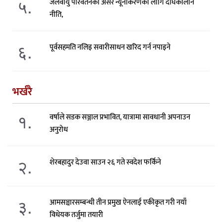
५.
जलवायु परिवर्तनको असर न्यूनीकरणका लागि दीर्घकालीन
नीति,
६.
पूर्वसहमति नलिइ सवारीसाधन खरिद गर्न नपाइने
भर्खरै
१.
वर्षाले सडक सञ्जाल प्रभावित, यात्रामा सावधानी अपनाउन
अनुरोध
२.
शेरबहादुर देउवा साउन २६ गते स्वदेश फर्किने
३.
आमसञ्चारसम्बन्धी तीन प्रमुख ऐनलाई एकीकृत गरी नयाँ
विधेयक तर्जुमा तयारी