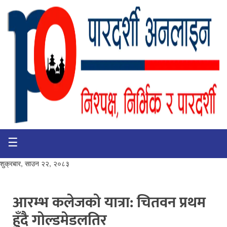
☰
गृहपृष्ठ
भिडियो
शुक्रबार, साउन २२, २०८३
प्रमुख
खबर
आरम्भ कलेजको यात्रा: चितवन प्रथम
हुँदै गोल्डमेडलतिर
समाचार