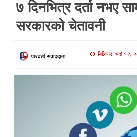
७ दिनभित्र दर्ता नभए सा
खाेज
खबर
सरकारको चेतावनी
माडी
खबर
विविध
बिहिबार, भदौ १२, २
पारदर्शी संवाददाता