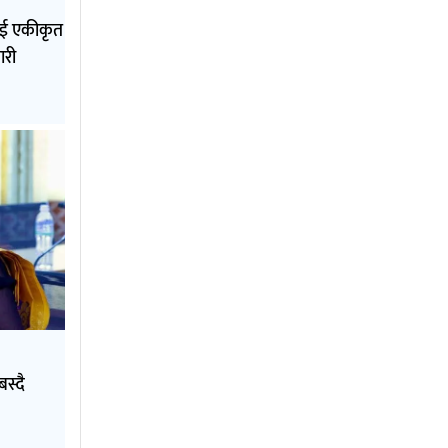
लाई एकीकृत
ारी
स्दै