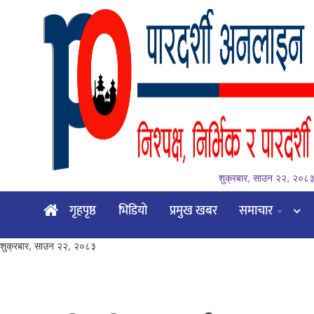
शुक्रबार, साउन २२, २०८
गृहपृष्ठ
गृहपृष्ठ
भिडियो
प्रमुख खबर
समाचार
भिडियो
शुक्रबार, साउन २२, २०८३
प्रमुख
खबर
समाचार