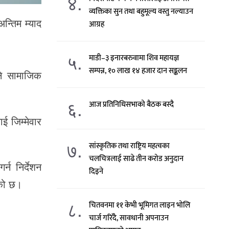
४.
व्यक्तिका सुन तथा बहुमूल्य वस्तु नल्याउन
्तिम म्याद
आग्रह
५.
माडी–३ इनारबरुवामा शिव महायज्ञ
सम्पन्न, १० लाख १४ हजार दान सङ्कलन
ने सामाजिक
६.
आज प्रतिनिधिसभाको बैठक बस्दै
ई जिम्मेवार
७.
सांस्कृतिक तथा राष्ट्रिय महत्वका
चलचित्रलाई साढे तीन करोड अनुदान
्न निर्देशन
दिइने
ेको छ।
८.
चितवनमा ११ केभी भूमिगत लाइन भोलि
चार्ज गरिँदै, सावधानी अपनाउन