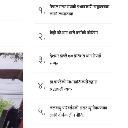
१.
नेपाल मगर संघको प्रभावकारी सञ्चालनका
लागि रचनात्मक
२.
केही प्रदेशमा भारी वर्षाको जोखिम
३.
देशभर झण्डै ७० प्रतिशत धान रोपाइँ
सम्पन्न
४.
डा.पाण्डेको निधनप्रति कांग्रेसद्वारा
श्रद्धाञ्जली व्यक्त
५.
जलवायु परिवर्तनको असर न्यूनीकरणका
लागि दीर्घकालीन नीति,