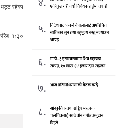
४.
भट्ट रहेका
एकीकृत गरी नयाँ विधेयक तर्जुमा तयारी
५.
विदेशबाट फर्कने नेपालीलाई अपरिचित
व्यक्तिका सुन तथा बहुमूल्य वस्तु नल्याउन
 करिब १ः३०
आग्रह
६.
माडी–३ इनारबरुवामा शिव महायज्ञ
सम्पन्न, १० लाख १४ हजार दान सङ्कलन
७.
आज प्रतिनिधिसभाको बैठक बस्दै
८.
सांस्कृतिक तथा राष्ट्रिय महत्वका
चलचित्रलाई साढे तीन करोड अनुदान
दिइने