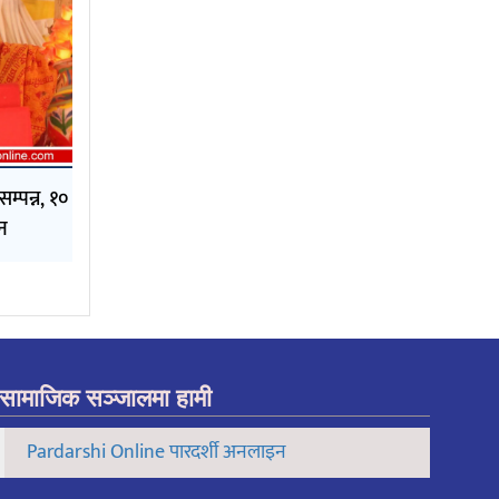
म्पन्न, १०
न
सामाजिक सञ्जालमा हामी
Pardarshi Online पारदर्शी अनलाइन