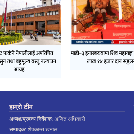
ट फर्कने नेपालीलाई अपरिचित
माडी–३ इनारबरुवामा शिव महायज्ञ स
 सुन तथा बहुमूल्य वस्तु नल्याउन
लाख १४ हजार दान सङ्कल
आग्रह
हाम्रो टीम
: अजित अधिकारी
अध्यक्ष/प्रबन्ध निर्देशक
: शेषकान्त खनाल
सम्पादक