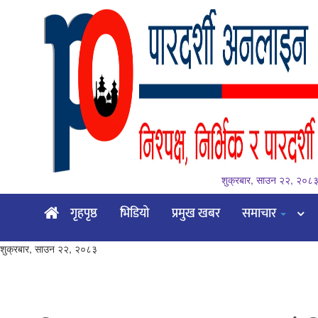
शुक्रबार, साउन २२, २०८
गृहपृष्ठ
गृहपृष्ठ
भिडियो
प्रमुख खबर
समाचार
भिडियो
शुक्रबार, साउन २२, २०८३
प्रमुख
खबर
समाचार