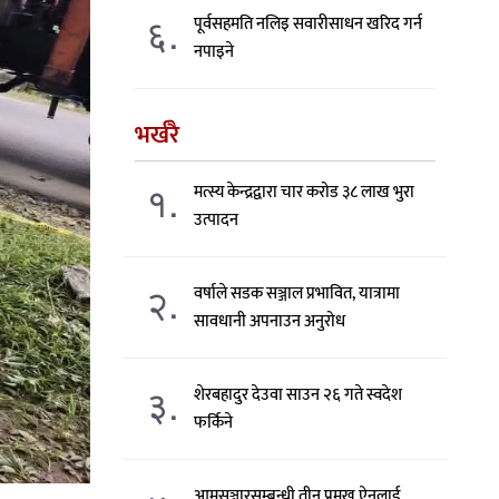
६.
पूर्वसहमति नलिइ सवारीसाधन खरिद गर्न
नपाइने
भर्खरै
१.
मत्स्य केन्द्रद्वारा चार करोड ३८ लाख भुरा
उत्पादन
२.
वर्षाले सडक सञ्जाल प्रभावित, यात्रामा
सावधानी अपनाउन अनुरोध
३.
शेरबहादुर देउवा साउन २६ गते स्वदेश
फर्किने
आमसञ्चारसम्बन्धी तीन प्रमुख ऐनलाई