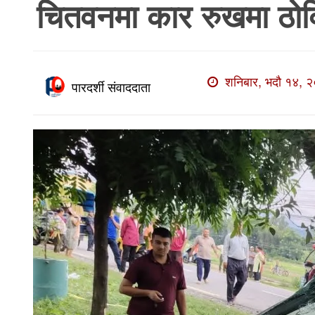
चितवनमा कार रुखमा ठोक्क
खाेज
खबर
माडी
शनिबार, भदौ १४, २
खबर
पारदर्शी संवाददाता
विविध