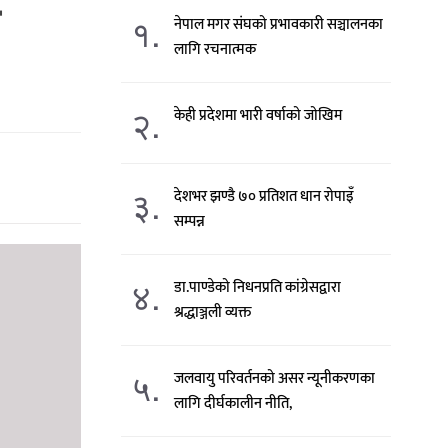
१.
नेपाल मगर संघको प्रभावकारी सञ्चालनका
लागि रचनात्मक
२.
केही प्रदेशमा भारी वर्षाको जोखिम
३.
देशभर झण्डै ७० प्रतिशत धान रोपाइँ
सम्पन्न
४.
डा.पाण्डेको निधनप्रति कांग्रेसद्वारा
श्रद्धाञ्जली व्यक्त
५.
जलवायु परिवर्तनको असर न्यूनीकरणका
लागि दीर्घकालीन नीति,