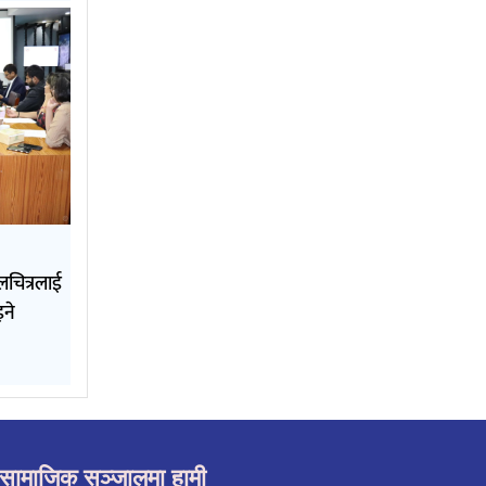
चलचित्रलाई
इने
सामाजिक सञ्जालमा हामी