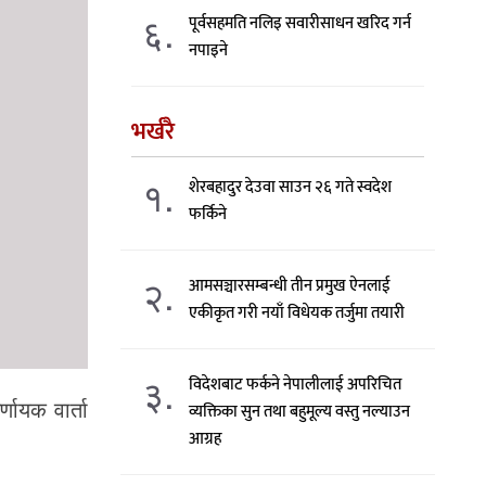
६.
पूर्वसहमति नलिइ सवारीसाधन खरिद गर्न
नपाइने
भर्खरै
१.
शेरबहादुर देउवा साउन २६ गते स्वदेश
फर्किने
२.
आमसञ्चारसम्बन्धी तीन प्रमुख ऐनलाई
एकीकृत गरी नयाँ विधेयक तर्जुमा तयारी
३.
विदेशबाट फर्कने नेपालीलाई अपरिचित
णायक वार्ता
व्यक्तिका सुन तथा बहुमूल्य वस्तु नल्याउन
आग्रह