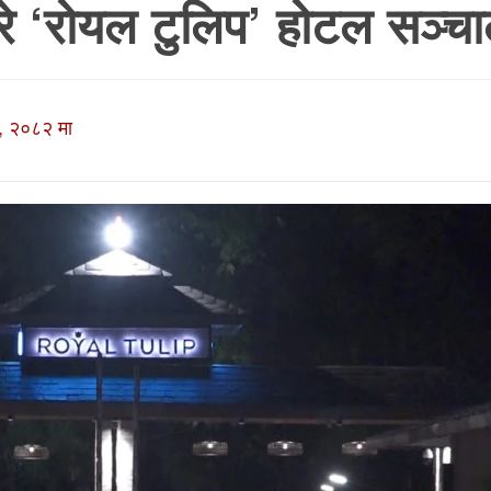
रे ‘रोयल टुलिप’ होटल सञ्च
, २०८२ मा