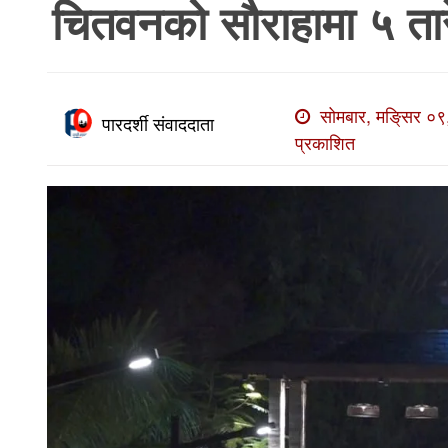
चितवनको सौराहामा ५ ता
खाेज
खबर
माडी
सोमबार, मङि्सर ०९
खबर
पारदर्शी संवाददाता
प्रकाशित
विविध