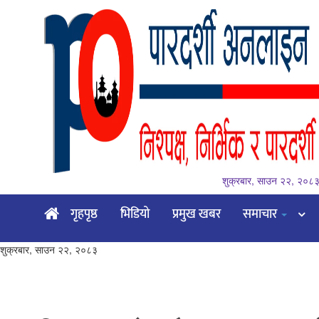
शुक्रबार, साउन २२, २०८
गृहपृष्ठ
गृहपृष्ठ
भिडियो
प्रमुख खबर
समाचार
भिडियो
शुक्रबार, साउन २२, २०८३
प्रमुख
खबर
समाचार