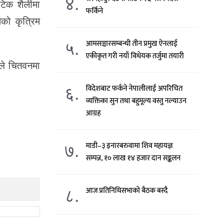
४.
टिक शैलीमा
फर्किने
तको कृत्रिम
५.
आमसञ्चारसम्बन्धी तीन प्रमुख ऐनलाई
एकीकृत गरी नयाँ विधेयक तर्जुमा तयारी
धाले चितवनमा
६.
विदेशबाट फर्कने नेपालीलाई अपरिचित
व्यक्तिका सुन तथा बहुमूल्य वस्तु नल्याउन
आग्रह
७.
माडी–३ इनारबरुवामा शिव महायज्ञ
सम्पन्न, १० लाख १४ हजार दान सङ्कलन
८.
आज प्रतिनिधिसभाको बैठक बस्दै