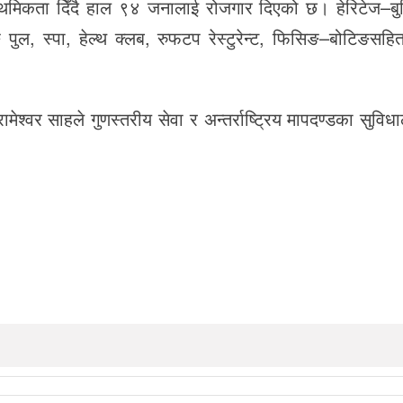
राथमिकता दिँदै हाल ९४ जनालाई रोजगार दिएको छ। हेरिटेज–बु
िङ पुल, स्पा, हेल्थ क्लब, रुफटप रेस्टुरेन्ट, फिसिङ–बोटिङसहि
क्ष रामेश्वर साहले गुणस्तरीय सेवा र अन्तर्राष्ट्रिय मापदण्डका सुवि