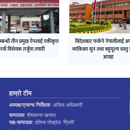
्बन्धी तीन प्रमुख ऐनलाई एकीकृत
विदेशबाट फर्कने नेपालीलाई अ
नयाँ विधेयक तर्जुमा तयारी
व्यक्तिका सुन तथा बहुमूल्य वस्तु
आग्रह
हाम्रो टीम
: अजित अधिकारी
अध्यक्ष/प्रबन्ध निर्देशक
: शेषकान्त खनाल
सम्पादक
: एलिना पाेख्रेल ‘प्रिती’
सह-सम्पादक