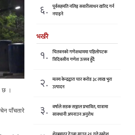
६.
पूर्वसहमति नलिइ सवारीसाधन खरिद गर्न
नपाइने
भर्खरै
१.
चितवनको गणेशधाममा पहिलोपटक
त्रिदिवसीय गणेश उत्सव हुँदै
२.
मत्स्य केन्द्रद्वारा चार करोड ३८ लाख भुरा
उत्पादन
ो छ ।
३.
वर्षाले सडक सञ्जाल प्रभावित, यात्रामा
चेन पाँचतारे
सावधानी अपनाउन अनुरोध
शेरबहादुर देउवा साउन २६ गते स्वदेश