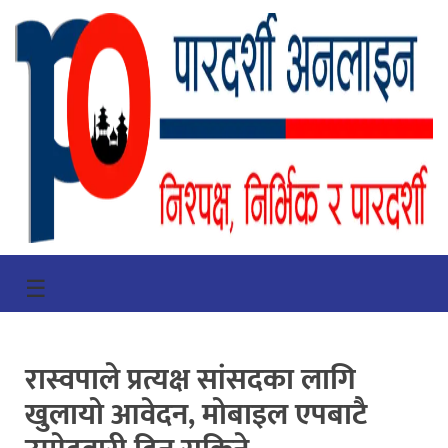
गृहपृष्ठ
☰
भिडियो
प्रमुख
रास्वपाले प्रत्यक्ष सांसदका लागि
खबर
खुलायो आवेदन, मोबाइल एपबाटै
समाचार