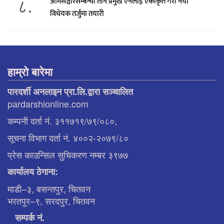
८.
आमसञ्चारसम्बन्धी तीन प्रमुख ऐनलाई एकीकृत गरी नयाँ
विधेयक तर्जुमा तयारी
हाम्रो बारेमा
पारदर्शी अनलाइन प्रा.लि.द्वारा सञ्चालित
pardarshionline.com
कम्पनी दर्ता नं. ३११७१९/७९/०८०,
सूचना विभाग दर्ता नं. ४००२-२०७९/८०
प्रेस काउन्सिल सुचिकरण नम्बर ३९७७
कार्यालय ठेगाना:
माडी–३, बसन्तपुर, चितवन
भरतपुर–९, सरदपुर, चितवन
सम्पर्क नं.