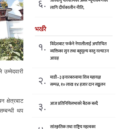
६.
जलवायु परिवर्तनको असर न्यूनीकरणका
लागि दीर्घकालीन नीति,
भर्खरै
१.
विदेशबाट फर्कने नेपालीलाई अपरिचित
व्यक्तिका सुन तथा बहुमूल्य वस्तु नल्याउन
आग्रह
 उम्मेदवारी
२.
माडी–३ इनारबरुवामा शिव महायज्ञ
सम्पन्न, १० लाख १४ हजार दान सङ्कलन
 क्षेत्रबाट
३.
आज प्रतिनिधिसभाको बैठक बस्दै
म्बन्धी थप
सांस्कृतिक तथा राष्ट्रिय महत्वका