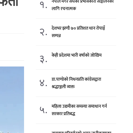
र्ता
१.
नेपाल मगर संघको प्रभावकारी सञ्चालनका
लागि रचनात्मक
२.
देशभर झण्डै ७० प्रतिशत धान रोपाइँ
सम्पन्न
३.
केही प्रदेशमा भारी वर्षाको जोखिम
४.
डा.पाण्डेको निधनप्रति कांग्रेसद्वारा
श्रद्धाञ्जली व्यक्त
५.
महिला उद्यमीका समस्या समाधान गर्न
सरकार प्रतिबद्ध