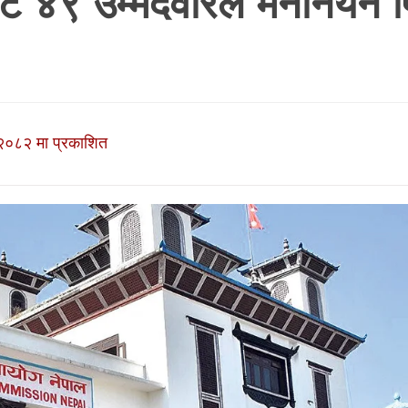
बाट ४९ उम्मेदवारले मनोनयन फि
२०८२ मा प्रकाशित