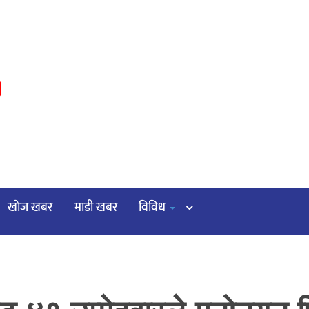
३
खाेज खबर
माडी खबर
विविध