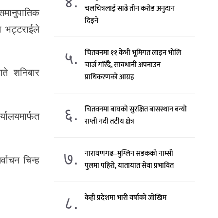
४.
चलचित्रलाई साढे तीन करोड अनुदान
 समानुपातिक
दिइने
ा भट्टराईले
५.
चितवनमा ११ केभी भूमिगत लाइन भोलि
चार्ज गरिँदै, सावधानी अपनाउन
ते शनिबार
प्राधिकरणको आग्रह
६.
चितवनमा बाघको सुरक्षित बासस्थान बन्यो
यालयमार्फत
राप्ती नदी तटीय क्षेत्र
७.
नारायणगढ–मुग्लिन सडकको नाम्सी
्वाचन चिन्ह
पुलमा पहिरो, यातायात सेवा प्रभावित
८.
केही प्रदेशमा भारी वर्षाको जोखिम